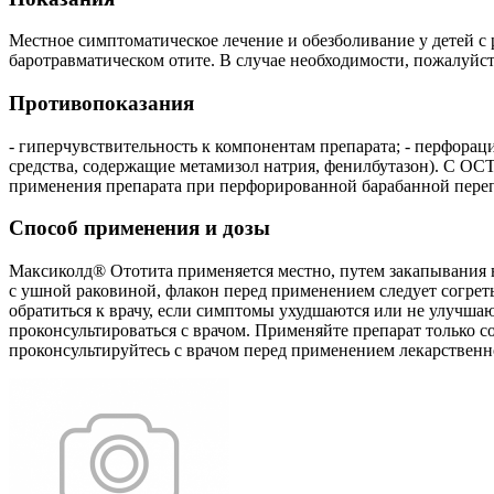
Местное симптоматическое лечение и обезболивание у детей с р
баротравматическом отите. В случае необходимости, пожалуйст
Противопоказания
- гиперчувствительность к компонентам препарата; - перфора
средства, содержащие метамизол натрия, фенилбутазон). С 
применения препарата при перфорированной барабанной переп
Способ применения и дозы
Максиколд® Ототита применяется местно, путем закапывания в
с ушной раковиной, флакон перед применением следует согреть
обратиться к врачу, если симптомы ухудшаются или не улучша
проконсультироваться с врачом. Применяйте препарат только со
проконсультируйтесь с врачом перед применением лекарственн