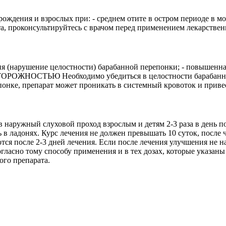
ождения и взрослых при: - среднем отите в остром периоде в мом
а, проконсультируйтесь с врачом перед применением лекарствен
ция (нарушение целостности) барабанной перепонки; - повышенн
ОСТОРОЖНОСТЬЮ Необходимо убедиться в целостности барабанно
онке, препарат может проникать в системный кровоток и прив
 наружный слуховой проход взрослым и детям 2-3 раза в день по
 в ладонях. Курс лечения не должен превышать 10 суток, после 
ются после 2-3 дней лечения. Если после лечения улучшения не 
гласно тому способу применения и в тех дозах, которые указаны
ого препарата.