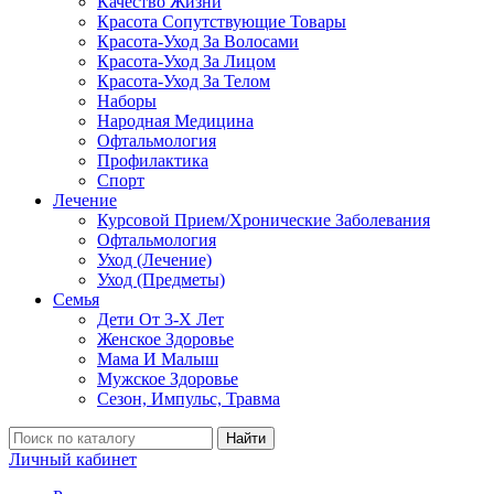
Качество Жизни
Красота Сопутствующие Товары
Красота-Уход За Волосами
Красота-Уход За Лицом
Красота-Уход За Телом
Наборы
Народная Медицина
Офтальмология
Профилактика
Спорт
Лечение
Курсовой Прием/Хронические Заболевания
Офтальмология
Уход (Лечение)
Уход (Предметы)
Семья
Дети От 3-Х Лет
Женское Здоровье
Мама И Малыш
Мужское Здоровье
Сезон, Импульс, Травма
Найти
Личный кабинет