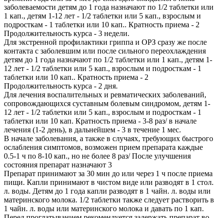
заболеваемости детям до 1 года назначают по 1/2 таблетки или
1 кап., детям 1-12 лет - 1/2 таблетки или 5 кап., взрослым и
подросткам - 1 таблетки или 10 кап.. Кратность приема - 2
Продолжительность курса - 3 недели.
Для экстренной профилактики гриппа и ОРЗ сразу же после
контакта с заболевшим или после сильного переохлаждения
детям до 1 года назначают по 1/2 таблетки или 1 кап., детям 1-
12 лет - 1/2 таблетки или 5 кап., взрослым и подросткам - 1
таблетки или 10 кап.. Кратность приема - 2
Продолжительность курса - 2 дня.
Для лечения воспалительных и ревматических заболеваний,
сопровождающихся суставным болевым синдромом, детям 1-
12 лет - 1/2 таблетки или 5 кап., взрослым и подросткам - 1
таблетки или 10 кап. Кратность приема - 3-8 раз/ в начале
лечения (1-2 день), в дальнейшем - 3 в течение 1 мес.
В начале заболевания, а также в случаях, требующих быстрого
ослабления симптомов, возможен прием препарата каждые
0.5-1 ч по 8-10 кап., но не более 8 раз/ После улучшения
состояния препарат назначают 3
Препарат принимают за 30 мин до или через 1 ч после приема
пищи. Капли принимают в чистом виде или разводят в 1 стол.
л. воды. Детям до 1 года капли разводят в 1 чайн. л. воды или
материнского молока. 1/2 таблетки также следует растворить в
1 чайн. л. воды или материнского молока и давать по 1 кап.
Перед проглатыванием рекомендуется задержать препарат во