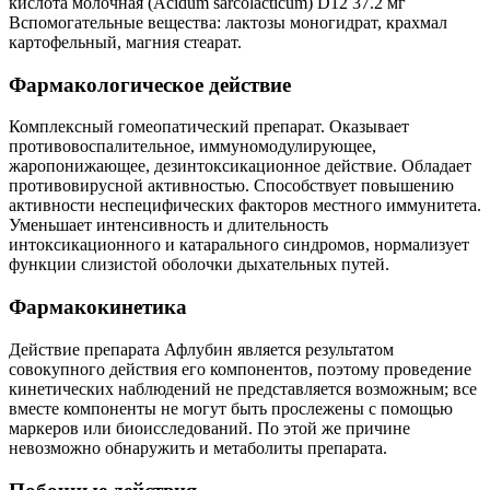
кислота молочная (Acidum sarcolacticum) D12 37.2 мг
Вспомогательные вещества: лактозы моногидрат, крахмал
картофельный, магния стеарат.
Фармакологическое действие
Комплексный гомеопатический препарат. Оказывает
противовоспалительное, иммуномодулирующее,
жаропонижающее, дезинтоксикационное действие. Обладает
противовирусной активностью. Способствует повышению
активности неспецифических факторов местного иммунитета.
Уменьшает интенсивность и длительность
интоксикационного и катарального синдромов, нормализует
функции слизистой оболочки дыхательных путей.
Фармакокинетика
Действие препарата Афлубин является результатом
совокупного действия его компонентов, поэтому проведение
кинетических наблюдений не представляется возможным; все
вместе компоненты не могут быть прослежены с помощью
маркеров или биоисследований. По этой же причине
невозможно обнаружить и метаболиты препарата.