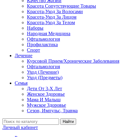
Качество Жизни
Красота Сопутствующие Товары
Красота-Уход За Волосами
Красота-Уход За Лицом
Красота-Уход За Телом
Наборы
Народная Медицина
Офтальмология
Профилактика
Спорт
Лечение
Курсовой Прием/Хронические Заболевания
Офтальмология
Уход (Лечение)
Уход (Предметы)
Семья
Дети От 3-Х Лет
Женское Здоровье
Мама И Малыш
Мужское Здоровье
Сезон, Импульс, Травма
Найти
Личный кабинет