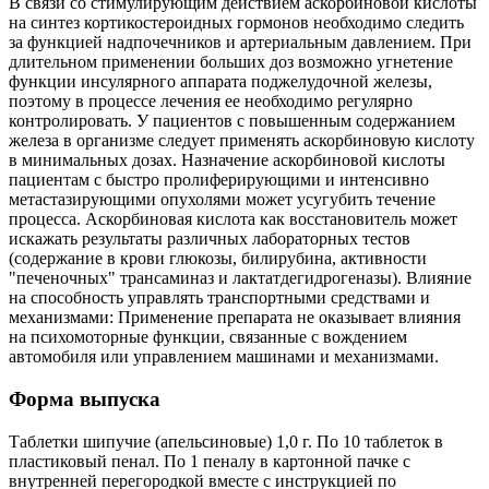
В связи со стимулирующим действием аскорбиновой кислоты
на синтез кортикостероидных гормонов необходимо следить
за функцией надпочечников и артериальным давлением. При
длительном применении больших доз возможно угнетение
функции инсулярного аппарата поджелудочной железы,
поэтому в процессе лечения ее необходимо регулярно
контролировать. У пациентов с повышенным содержанием
железа в организме следует применять аскорбиновую кислоту
в минимальных дозах. Назначение аскорбиновой кислоты
пациентам с быстро пролиферирующими и интенсивно
метастазирующими опухолями может усугубить течение
процесса. Аскорбиновая кислота как восстановитель может
искажать результаты различных лабораторных тестов
(содержание в крови глюкозы, билирубина, активности
"печеночных" трансаминаз и лактатдегидрогеназы). Влияние
на способность управлять транспортными средствами и
механизмами: Применение препарата не оказывает влияния
на психомоторные функции, связанные с вождением
автомобиля или управлением машинами и механизмами.
Форма выпуска
Таблетки шипучие (апельсиновые) 1,0 г. По 10 таблеток в
пластиковый пенал. По 1 пеналу в картонной пачке с
внутренней перегородкой вместе с инструкцией по