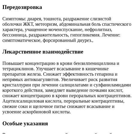
Передозировка
Симптомы: диарея, тошнота, раздражение слизистой
оболочки ЖКТ, метеоризм, абдоминальная боль спастического
характера, учащенное мочеиспускание, нефролитиаз,
бессонница, раздражительность, гипогликемия. Лечение:
симптоматическое, форсированный диурез.,
Лекарственное взаимодействие
Повышает концентрацию в крови бензилпенициллина и
тетрациклинов. Улучшает всасывание в кишечнике
препаратов железа. Снижает эффективность гепарина и
непрямых антикоагулянтов. Увеличивает риск развития
кристаллурии при лечении салицилатами и сулфаниламидами
короткого действия, замедляет выведение почками кислот,
снижает концентрацию в крови пероральных контрацептивов.
Ацетилсалициловая кислота, пероральные контрацептивы,
свежие соки и щелочное питье снижают всасывание и
усвоение аскорбиновой кислоты.
Особые указания