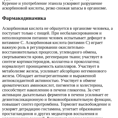
Курение и употребление этанола ускоряют разрушение
аскорбиновой кислоты, резко снижая запасы в организме.
Фармакодинамика
Аскорбиновая кислота не образуется в организме человека, а
поступает только с пищей. При несбалансированном и
неполноценном питании человек испытывает дефицит в
витамине С. Аскорбиновая кислота (витамин С) играет
важную роль в регулировании окислительно-
восстановительных процессов, углеводного обмена,
свертываемости крови, регенерации ткани; участвует в
синтезе кортикостероидов, коллагена и проколлагена;
нормализует проницаемость капилляров. Участвует в
метаболизме железа, усиливает абсорбцию негеминового
железа. Обладает антиагрегантными и выраженной
антиоксидантной активностью. Участвует в обмене
ароматических аминокислот, пигментов и холестерина,
способствует накоплению в печени гликогена. За счет
активации дыхательных ферментов в печени усиливает ее
дезинтоксикационную и белковообразовательную функции,
повышает синтез протромбина. Тормозит высвобождение и
ускоряет деградацию гистамина, угнетает образование
простагландинов и других медиаторов воспаления и