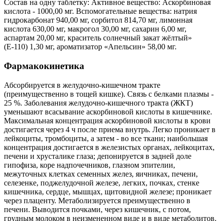
Состав на одну таблетку: Активное вещество: Аскорбиновая
кислота - 1000,00 мг. Вспомогательные вещества: натрия
гидрокарбонат 940,00 мг, сорбитол 814,70 мг, лимонная
кислота 630,00 мг, макрогол 30,00 мг, сахарин 6,00 мг,
аспартам 20,00 мг, краситель солнечный закат жёлтый»
(Е-110) 1,30 мг, ароматизатор «Апельсин» 58,00 мг.
Фармакокинетика
Абсорбируется в желудочно-кишечном тракте
(преимущественно в тощей кишке). Связь с белками плазмы -
25 %. Заболевания желудочно-кишечного тракта (ЖКТ)
уменьшают всасывание аскорбиновой кислоты в кишечнике.
Максимальная концентрация аскорбиновой кислоты в крови
достигается через 4 ч после приема внутрь. Легко проникает в
лейкоциты, тромбоциты, а затем - во все ткани; наибольшая
концентрация достигается в железистых органах, лейкоцитах,
печени и хрусталике глаза; депонируется в задней доле
гипофиза, коре надпочечников, глазном эпителии,
межуточных клетках семенных желез, яичниках, печени,
селезенке, поджелудочной железе, легких, почках, стенке
кишечника, сердце, мышцах, щитовидной железе; проникает
через плаценту. Метаболизируется преимущественно в
печени. Выводится почками, через кишечник, с потом,
грудным молоком в неизмененном виде и в виде метаболитов.