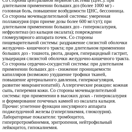
Со стороны центральной нервной системы (ЦНС): при
длительном применении больших доз (более 1000 мг) -
головная боль, повышение возбудимости ЦНС, бессонница.
Со стороны мочевыделительной системы: умеренная
поллакиурия (при приеме дозы более 600 мг/сут); при
длительном применении больших доз - гипероксалурия,
нефролитиаз (из кальция оксалата); повреждение
гломерулярного аппарата почек. Со стороны
пищеварительной системы: раздражение слизистой оболочки
желудочно- кишечного тракта; при длительном применении
больших доз - тошнота, рвота, диарея, гиперацидный гастрит,
ульцерация слизистой оболочки желудочно-кишечного тракта.
Со стороны сердечно-сосудистой системы: при длительном
применении больших доз - снижение проницаемости
капилляров (возможно ухудшение трофики тканей,
повышение артериального давления, гиперкоагуляция,
развитие микроангиопатий). Аллергические реакции: кожная
сыпь, гиперемия кожи. Со стороны мочевыделителъной
системы: при применении в высоких дозах - гипероксалурия
и формирование почечных камней из оксалата кальция.
Прочие: угнетение функции инсулярного аппарата
поджелудочной железы (гипергликемия, глюкозурия).
Лабораторные показатели: тромбоцитоз,
гиперпротромбинемия, эритропения, нейтрофильный
лейкоцитоз, гипокалиемия.