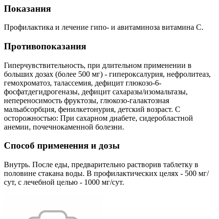
Показания
Профилактика и лечение гипо- и авитаминоза витамина С.
Противопоказания
Гиперчувствительность, при длительном применении в
больших дозах (более 500 мг) - гипероксалурия, нефролитеаз,
гемохроматоз, талассемия, дефицит глюкозо-6-
фосфатдегидрогеназы, дефицит сахаразы/изомальтазы,
непереносимость фруктозы, глюкозо-галактозная
мальабсорбция, фенилкетонурия, детский возраст. С
осторожностью: При сахарном диабете, сидеробластной
анемии, почечнокаменной болезни.
Способ применения и дозы
Внутрь. После еды, предварительно растворив таблетку в
половине стакана воды. В профилактических целях - 500 мг/
сут, с лечебной целью - 1000 мг/сут.