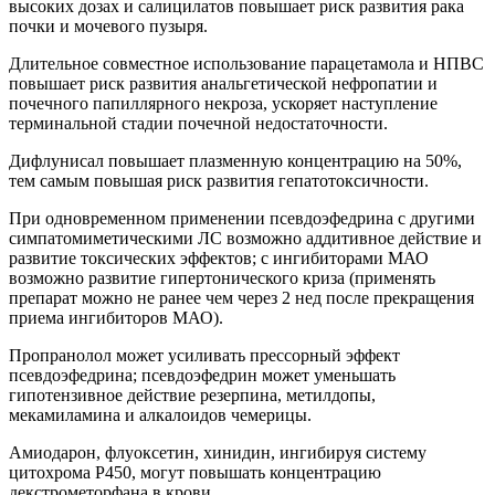
высоких дозах и салицилатов повышает риск развития рака
почки и мочевого пузыря.
Длительное совместное использование парацетамола и НПВС
повышает риск развития анальгетической нефропатии и
почечного папиллярного некроза, ускоряет наступление
терминальной стадии почечной недостаточности.
Дифлунисал повышает плазменную концентрацию на 50%,
тем самым повышая риск развития гепатотоксичности.
При одновременном применении псевдоэфедрина с другими
симпатомиметическими ЛС возможно аддитивное действие и
развитие токсических эффектов; с ингибиторами МАО
возможно развитие гипертонического криза (применять
препарат можно не ранее чем через 2 нед после прекращения
приема ингибиторов МАО).
Пропранолол может усиливать прессорный эффект
псевдоэфедрина; псевдоэфедрин может уменьшать
гипотензивное действие резерпина, метилдопы,
мекамиламина и алкалоидов чемерицы.
Амиодарон, флуоксетин, хинидин, ингибируя систему
цитохрома P450, могут повышать концентрацию
декстрометорфана в крови.