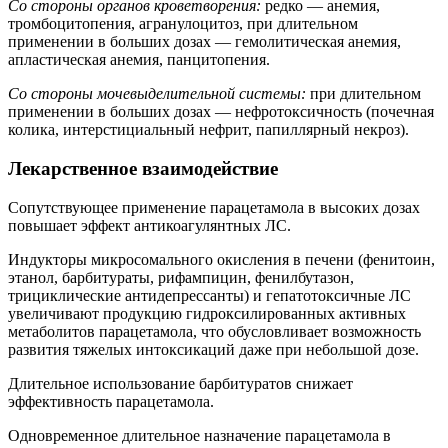
Со стороны органов кроветворения:
редко — анемия,
тромбоцитопения, агранулоцитоз, при длительном
применении в больших дозах — гемолитическая анемия,
апластическая анемия, панцитопения.
Со стороны мочевыделительной системы:
при длительном
применении в больших дозах — нефротоксичность (почечная
колика, интерстициальный нефрит, папиллярный некроз).
Лекарственное взаимодействие
Сопутствующее применение парацетамола в высоких дозах
повышает эффект антикоагулянтных ЛС.
Индукторы микросомального окисления в печени (фенитоин,
этанол, барбитураты, рифампицин, фенилбутазон,
трициклические антидепрессанты) и гепатотоксичные ЛС
увеличивают продукцию гидроксилированных активных
метаболитов парацетамола, что обусловливает возможность
развития тяжелых интоксикаций даже при небольшой дозе.
Длительное использование барбитуратов снижает
эффективность парацетамола.
Одновременное длительное назначение парацетамола в