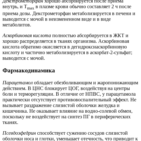
Декстрометорфан
хорошо абсорбируется после приема
внутрь, и T
в плазме крови обычно составляет 2 ч после
max
приема дозы. Декстрометорфан метаболизируется в печени и
выводится с мочой в неизмененном виде и в виде
метаболитов.
Аскорбиновая кислота
полностью абсорбируется в ЖКТ и
хорошо распределяется в тканях организма. Аскорбиновая
кислота обратимо окисляется в дегидроксиаскорбиновую
кислоту и частично метаболизируется в аскорбат-2-сульфат;
выводится с мочой.
Фармакодинамика
Парацетамол
обладает обезболивающим и жаропонижающим
действием. В ЦНС блокирует ЦОГ, воздействуя на центры
боли и терморегуляции. В отличие от НПВС, у парацетамола
практически отсутствует противовоспалительный эффект. Не
вызывает раздражение слизистой оболочки желудка и
кишечника. Не оказывает влияние на водно-солевой обмен,
поскольку не воздействует на синтез ПГ в периферических
тканях.
Псевдоэфедрин
способствует сужению сосудов слизистой
оболочки носа и глотки, уменьшает отечность, что приводит к