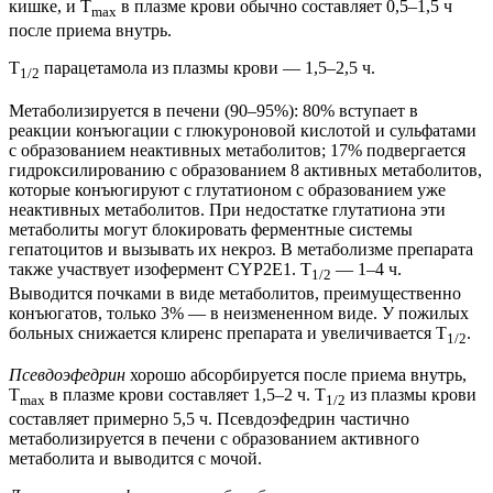
кишке, и T
в плазме крови обычно составляет 0,5–1,5 ч
max
после приема внутрь.
T
парацетамола из плазмы крови — 1,5–2,5 ч.
1/2
Метаболизируется в печени (90–95%): 80% вступает в
реакции конъюгации с глюкуроновой кислотой и сульфатами
с образованием неактивных метаболитов; 17% подвергается
гидроксилированию с образованием 8 активных метаболитов,
которые конъюгируют с глутатионом с образованием уже
неактивных метаболитов. При недостатке глутатиона эти
метаболиты могут блокировать ферментные системы
гепатоцитов и вызывать их некроз. В метаболизме препарата
также участвует изофермент CYP2E1. T
— 1–4 ч.
1/2
Выводится почками в виде метаболитов, преимущественно
конъюгатов, только 3% — в неизмененном виде. У пожилых
больных снижается клиренс препарата и увеличивается T
.
1/2
Псевдоэфедрин
хорошо абсорбируется после приема внутрь,
T
в плазме крови составляет 1,5–2 ч. T
из плазмы крови
max
1/2
составляет примерно 5,5 ч. Псевдоэфедрин частично
метаболизируется в печени с образованием активного
метаболита и выводится с мочой.