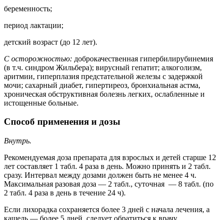
беременность;
период лактации;
детский возраст (до 12 лет).
С осторожностью:
доброкачественная гипербилирубинемия
(в т.ч. синдром Жильбера); вирусный гепатит; алкоголизм,
аритмии, гиперплазия предстательной железы с задержкой
мочи; сахарный диабет, гипертиреоз, бронхиальная астма,
хроническая обструктивная болезнь легких, ослабленные и
истощенные больные.
Способ применения и дозы
Внутрь.
Рекомендуемая доза препарата для взрослых и детей старше 12
лет составляет 1 табл. 4 раза в день. Можно принять и 2 табл.
сразу. Интервал между дозами должен быть не менее 4 ч.
Максимальная разовая доза — 2 табл., суточная — 8 табл. (по
2 табл. 4 раза в день в течение 24 ч).
Если лихорадка сохраняется более 3 дней с начала лечения, а
кашель — более 5 дней, следует обратиться к врачу.