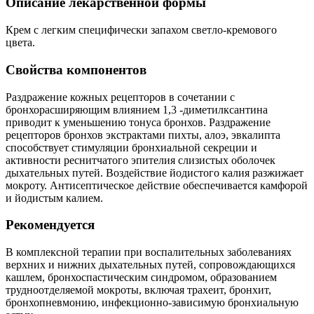
Описание лекарственной формы
Крем с легким специфически запахом светло-кремового
цвета.
Свойства компонентов
Раздражение кожных рецепторов в сочетании с
бронхорасширяющим влиянием 1,3 -диметилксантина
приводит к уменьшению тонуса бронхов. Раздражение
рецепторов бронхов экстрактами пихты, алоэ, эвкалипта
способствует стимуляции бронхиальной секреции и
активности реснитчатого эпителия слизистых оболочек
дыхательных путей. Воздействие йодистого калия разжижает
мокроту. Антисептическое действие обеспечивается камфорой
и йодистым калием.
Рекомендуется
В комплексной терапии при воспалительных заболеваниях
верхних и нижних дыхательных путей, сопровождающихся
кашлем, бронхоспастическим синдромом, образованием
трудноотделяемой мокроты, включая трахеит, бронхит,
бронхопневмонию, инфекционно-зависимую бронхиальную