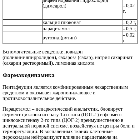
дифенгидрамина гидрохлорид
- 0,02
(димедрол)
г,
кальция глюконат
- 0,2 г,
парацетамол
- 0,5 г,
- 0,02
рутозид (рутин)
г
Вспомогательные вещества: повидон
(поливинилпирролидон), сахароза (сахар), натрия сахаринат
(сахарин растворимый), лимонная кислота.
Фармакодинамика
Пентафлуцин является комбинированным лекарственным
средством и оказывает жаропонижающее и
противовоспалительное действие.
Парацетамол – ненаркотический анальгетик, блокирует
фермент циклооксигеназу 1-го типа (ЦОГ-1) и фермент
циклооксигеназу 2-го типа (ЦОГ-2) преимущественно в
центральной нервной системе, воздействуя не центры боли и
терморегуляции. В воспаленных тканях клеточные
пероксидазы нейтрализуют влияние парацетамола на