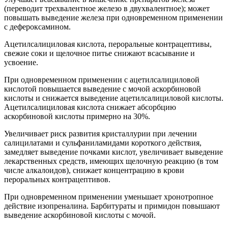
(переводит трехвалентное железо в двухвалентное); может
повышать выведение железа при одновременном применении
с дефероксамином.
Ацетилсалициловая кислота, пероральные контрацептивы,
свежие соки и щелочное питье снижают всасывание и
усвоение.
При одновременном применении с ацетилсалициловой
кислотой повышается выведение с мочой аскорбиновой
кислоты и снижается выведение ацетилсалициловой кислоты.
Ацетилсалициловая кислота снижает абсорбцию
аскорбиновой кислоты примерно на 30%.
Увеличивает риск развития кристаллурии при лечении
салицилатами и сульфаниламидами короткого действия,
замедляет выведение почками кислот, увеличивает выведение
лекарственных средств, имеющих щелочную реакцию (в том
числе алкалоидов), снижает концентрацию в крови
пероральных контрацептивов.
При одновременном применении уменьшает хронотропное
действие изопреналина. Барбитураты и примидон повышают
выведение аскорбиновой кислоты с мочой.