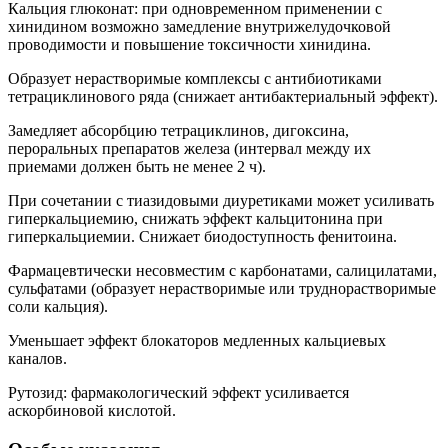
Кальция глюконат: при одновременном применении с
хинидином возможно замедление внутрижелудочковой
проводимости и повышение токсичности хинидина.
Образует нерастворимые комплексы с антибиотиками
тетрациклинового ряда (снижает антибактериальный эффект).
Замедляет абсорбцию тетрациклинов, дигоксина,
пероральных препаратов железа (интервал между их
приемами должен быть не менее 2 ч).
При сочетании с тиазидовыми диуретиками может усиливать
гиперкальциемию, снижать эффект кальцитонина при
гиперкальциемии. Снижает биодоступность фенитоина.
Фармацевтически несовместим с карбонатами, салицилатами,
сульфатами (образует нерастворимые или труднорастворимые
соли кальция).
Уменьшает эффект блокаторов медленных кальциевых
каналов.
Рутозид: фармакологический эффект усиливается
аскорбиновой кислотой.