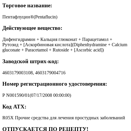
Торговое название:
Пентафлуцин®(Pentaflucin)
Действующее вещество:
Дифенгидрамин + Кальция глюконат + Парацетамол +
Рутозид + [Аскорбиновая кислота](Diphenhydramine + Calcium
gluconate + Paracetamol + Rutoside + [Ascorbic acid])
Заводской штрих-код:
4603179003108, 4603179004716
Номер регистрационного удостоверения:
Р N001590/01(07/17/2008 00:00:00)
Код АТХ:
R05X Прочие средства для лечения простудных заболеваний
ОТПУСКАЕТСЯ ПО РЕЦЕПТУ!