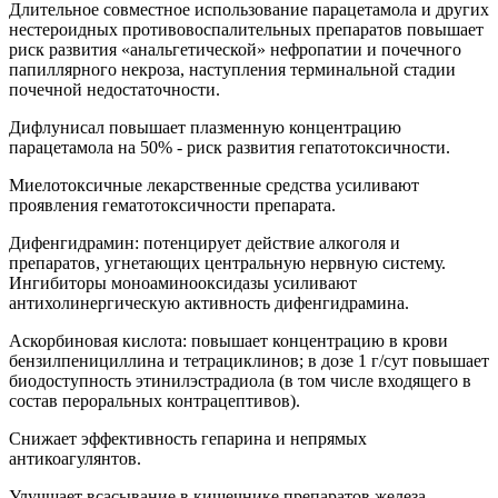
Длительное совместное использование парацетамола и других
нестероидных противовоспалительных препаратов повышает
риск развития «анальгетической» нефропатии и почечного
папиллярного некроза, наступления терминальной стадии
почечной недостаточности.
Дифлунисал повышает плазменную концентрацию
парацетамола на 50% - риск развития гепатотоксичности.
Миелотоксичные лекарственные средства усиливают
проявления гематотоксичности препарата.
Дифенгидрамин: потенцирует действие алкоголя и
препаратов, угнетающих центральную нервную систему.
Ингибиторы моноаминооксидазы усиливают
антихолинергическую активность дифенгидрамина.
Аскорбиновая кислота: повышает концентрацию в крови
бензилпенициллина и тетрациклинов; в дозе 1 г/сут повышает
биодоступность этинилэстрадиола (в том числе входящего в
состав пероральных контрацептивов).
Снижает эффективность гепарина и непрямых
антикоагулянтов.
Улучшает всасывание в кишечнике препаратов железа