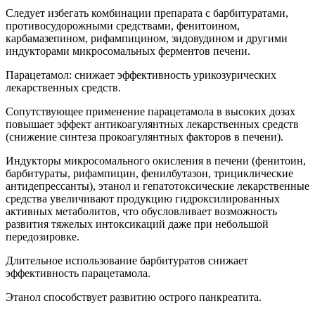
Следует избегать комбинации препарата с барбитуратами,
противосудорожными средствами, фенитоином,
карбамазепином, рифампицином, зидовудином и другими
индукторами микросомальных ферментов печени.
Парацетамол: снижает эффективность урикозурических
лекарственных средств.
Сопутствующее применение парацетамола в высоких дозах
повышает эффект антикоагулянтных лекарственных средств
(снижение синтеза прокоагулянтных факторов в печени).
Индукторы микросомального окисления в печени (фенитоин,
барбитураты, рифампицин, фенилбутазон, трициклические
антидепрессанты), этанол и гепатотоксические лекарственные
средства увеличивают продукцию гидроксилированных
активных метаболитов, что обусловливает возможность
развития тяжелых интоксикаций даже при небольшой
передозировке.
Длительное использование барбитуратов снижает
эффективность парацетамола.
Этанол способствует развитию острого панкреатита.