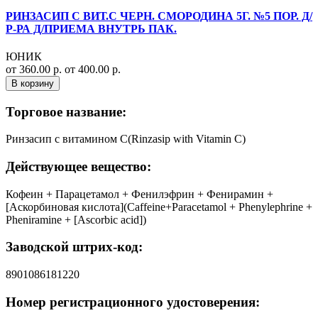
РИНЗАСИП С ВИТ.С ЧЕРН. СМОРОДИНА 5Г. №5 ПОР. Д/
Р-РА Д/ПРИЕМА ВНУТРЬ ПАК.
ЮНИК
от 360.00 р.
от 400.00 р.
В корзину
Торговое название:
Ринзасип с витамином C(Rinzasip with Vitamin C)
Действующее вещество:
Кофеин + Парацетамол + Фенилэфрин + Фенирамин +
[Аскорбиновая кислота](Caffeine+Paracetamol + Phenylephrine +
Pheniramine + [Ascorbic acid])
Заводской штрих-код:
8901086181220
Номер регистрационного удостоверения: