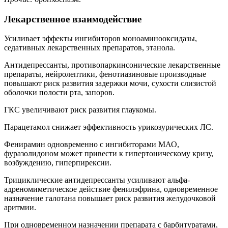
Лекарственное взаимодействие
Усиливает эффекты ингибиторов моноаминооксидазы,
седативных лекарственных препаратов, этанола.
Антидепрессанты, противопаркинсонические лекарственные
препараты, нейролептики, фенотиазиновые производные
повышают риск развития задержки мочи, сухости слизистой
оболочки полости рта, запоров.
ГКС увеличивают риск развития глаукомы.
Парацетамол снижает эффективность урикозурических ЛС.
Фенирамин одновременно с ингибиторами МАО,
фуразолидоном может привести к гипертоническому кризу,
возбуждению, гиперпирексии.
Трициклические антидепрессанты усиливают альфа-
адреномиметическое действие фенилэфрина, одновременное
назначение галотана повышает риск развития желудочковой
аритмии.
При одновременном назначении препарата с барбитуратами,