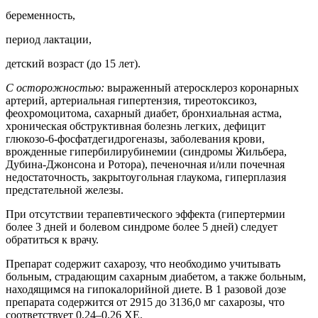
беременность,
период лактации,
детский возраст (до 15 лет).
С осторожностью:
выраженный атеросклероз коронарных
артерий, артериальная гипертензия, тиреотоксикоз,
феохромоцитома, сахарный диабет, бронхиальная астма,
хроническая обструктивная болезнь легких, дефицит
глюкозо-6-фосфатдегидрогеназы, заболевания крови,
врожденные гипербилирубинемии (синдромы Жильбера,
Дубина-Джонсона и Ротора), печеночная и/или почечная
недостаточность, закрытоугольная глаукома, гиперплазия
предстательной железы.
При отсутствии терапевтического эффекта (гипертермии
более 3 дней и болевом синдроме более 5 дней) следует
обратиться к врачу.
Препарат содержит сахарозу, что необходимо учитывать
больным, страдающим сахарным диабетом, а также больным,
находящимся на гипокалорийной диете. В 1 разовой дозе
препарата содержится от 2915 до 3136,0 мг сахарозы, что
соответствует 0,24–0,26 ХЕ.