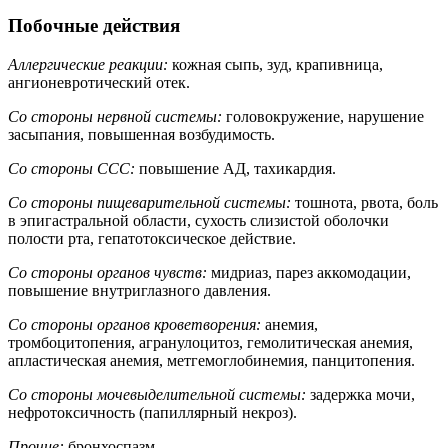
Побочные действия
Аллергические реакции:
кожная сыпь, зуд, крапивница,
ангионевротический отек.
Со стороны нервной системы:
головокружение, нарушение
засыпания, повышенная возбудимость.
Со стороны ССС:
повышение АД, тахикардия.
Со стороны пищеварительной системы:
тошнота, рвота, боль
в эпигастральной области, сухость слизистой оболочки
полости рта, гепатотоксическое действие.
Со стороны органов чувств:
мидриаз, парез аккомодации,
повышение внутриглазного давления.
Со стороны органов кроветворения:
анемия,
тромбоцитопения, агранулоцитоз, гемолитическая анемия,
апластическая анемия, метгемоглобинемия, панцитопения.
Со стороны мочевыделительной системы:
задержка мочи,
нефротоксичность (папиллярный некроз).
Прочие:
бронхоспазм.