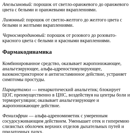
Апельсиновый:
порошок от светло-оранжевого до оранжевого
цвета с белыми и оранжевыми вкраплениями.
Лимонный
: порошок от светло-желтого до желтого цвета с
белыми и желтыми вкраплениями.
Черносмородиновый:
порошок от розового до розовато-
красного цвета с белыми и красными вкраплениями.
Фармакодинамика
Комбинированное средство, оказывает жаропонижающее,
анальгезирующее, альфа-адреностимулирующее,
вазоконстрикторное и антигистаминное действие, устраняет
симптомы простуды.
Парацетамол
— ненаркотический анальгетик; блокирует
ЦОГ, преимущественно в ЦНС, воздействуя на центры боли и
терморегуляции; оказывает анальгезирующее и
жаропонижающее действие.
Фенилэфрин
— альфа-адреномиметик с умеренным
сосудосуживающим действием. Уменьшает отек и гиперемию
слизистых оболочек верхних отделов дыхательных путей и
придаточных пазух.