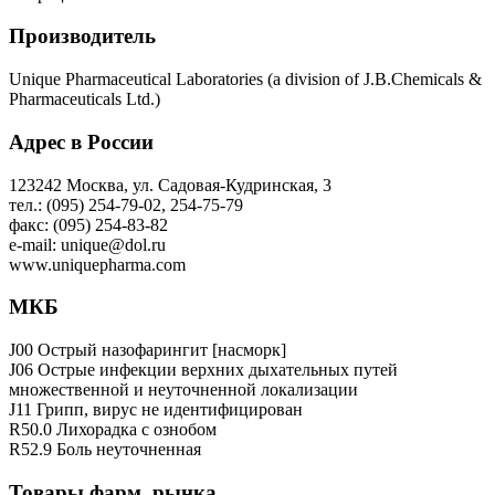
Производитель
Unique Pharmaceutical Laboratories (a division of J.B.Chemicals &
Pharmaceuticals Ltd.)
Адрес в России
123242 Москва, ул. Садовая-Кудринская, 3
тел.: (095) 254-79-02, 254-75-79
факс: (095) 254-83-82
e-mail: unique@dol.ru
www.uniquepharma.com
МКБ
J00 Острый назофарингит [насморк]
J06 Острые инфекции верхних дыхательных путей
множественной и неуточненной локализации
J11 Грипп, вирус не идентифицирован
R50.0 Лихорадка с ознобом
R52.9 Боль неуточненная
Товары фарм. рынка