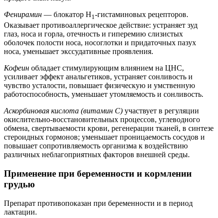
Фенирамин
— блокатор H
-гистаминовых рецепторов.
1
Оказывает противоаллергическое действие: устраняет зуд
глаз, носа и горла, отечность и гиперемию слизистых
оболочек полости носа, носоглотки и придаточных пазух
носа, уменьшает экссудативные проявления.
Кофеин
обладает стимулирующим влиянием на ЦНС,
усиливает эффект анальгетиков, устраняет сонливость и
чувство усталости, повышает физическую и умственную
работоспособность, уменьшает утомляемость и сонливость.
Аскорбиновая кислота (витамин С)
участвует в регуляции
окислительно-восстановительных процессов, углеводного
обмена, свертываемости крови, регенерации тканей, в синтезе
стероидных гормонов; уменьшает проницаемость сосудов и
повышает сопротивляемость организма к воздействию
различных неблагоприятных факторов внешней среды.
Применение при беременности и кормлении
грудью
Препарат противопоказан при беременности и в период
лактации.