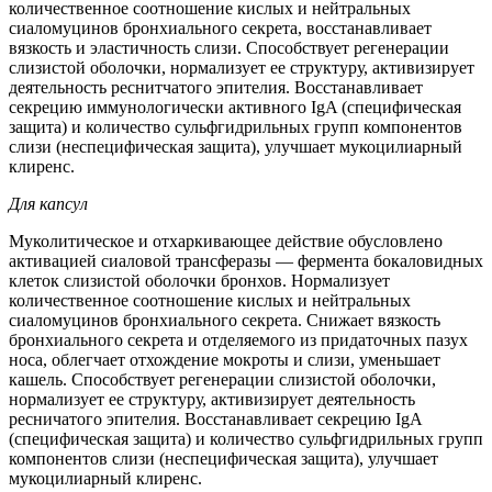
количественное соотношение кислых и нейтральных
сиаломуцинов бронхиального секрета, восстанавливает
вязкость и эластичность слизи. Способствует регенерации
слизистой оболочки, нормализует ее структуру, активизирует
деятельность реснитчатого эпителия. Восстанавливает
секрецию иммунологически активного IgA (специфическая
защита) и количество сульфгидрильных групп компонентов
слизи (неспецифическая защита), улучшает мукоцилиарный
клиренс.
Для капсул
Муколитическое и отхаркивающее действие обусловлено
активацией сиаловой трансферазы — фермента бокаловидных
клеток слизистой оболочки бронхов. Нормализует
количественное соотношение кислых и нейтральных
сиаломуцинов бронхиального секрета. Снижает вязкость
бронхиального секрета и отделяемого из придаточных пазух
носа, облегчает отхождение мокроты и слизи, уменьшает
кашель. Способствует регенерации слизистой оболочки,
нормализует ее структуру, активизирует деятельность
ресничатого эпителия. Восстанавливает секрецию IgA
(специфическая защита) и количество сульфгидрильных групп
компонентов слизи (неспецифическая защита), улучшает
мукоцилиарный клиренс.