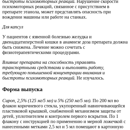
быстроты психомоторных реакций.
Нарушение скорости
психомоторных реакций, связанное с присутствием в
препарате этанола, может представлять опасность при
вождении машины или работе на станках.
Для капсул
У пациентов с язвенной болезнью желудка и
двенадцатиперстной кишки в анамнезе доза препарата должна
быть снижена. Лечение можно сочетать с
физиотерапевтическими процедурами.
Влияние препарата на способность управлять
транспортными средствами и выполнять работу,
требующую повышенной концентрации внимания и
быстроты психомоторных реакций.
Не изучалось.
Форма выпуска
Сироп, 2,5% (125 мг/5 мл) и 5% (250 мг/5 мл).
По 200 мл во
флакон коричневого стекла, укупоренный навинчивающейся
пластиковой крышкой, снабженной механизмом защиты от
детей, уплотнителем и контролем первого вскрытия. По 1
флакону с инструкцией по применению и мерной ложечкой с
нанесенными метками 2,5 мл и 5 мл помещают в картонную