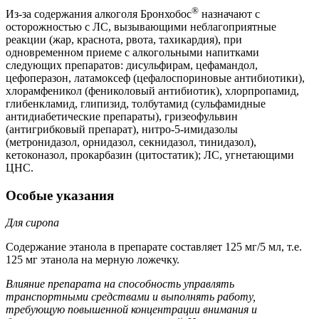
®
Из-за содержания алкоголя Бронхобос
назначают с
осторожностью с ЛС, вызывающими неблагоприятные
реакции (жар, краснота, рвота, тахикардия), при
одновременном приеме с алкогольными напитками
следующих препаратов: дисульфирам, цефамандол,
цефоперазон, латамоксеф (цефалоспориновые антибиотики),
хлорамфеникол (фениколовый антибиотик), хлорпропамид,
глибенкламид, глипизид, толбутамид (сульфамидные
антидиабетические препараты), гризеофульвин
(антигрибковый препарат), нитро-5-имидазолы
(метронидазол, орнидазол, секнидазол, тинидазол),
кетоконазол, прокарбазин (цитостатик); ЛС, угнетающими
ЦНС.
Особые указания
Для сиропа
Содержание этанола в препарате составляет 125 мг/5 мл, т.е.
125 мг этанола на мерную ложечку.
Влияние препарата на способность управлять
транспортными средствами и выполнять работу,
требующую повышенной концентрации внимания и