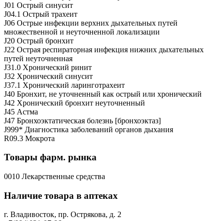
J01 Острый синусит
J04.1 Острый трахеит
J06 Острые инфекции верхних дыхательных путей
множественной и неуточненной локализации
J20 Острый бронхит
J22 Острая респираторная инфекция нижних дыхательных
путей неуточненная
J31.0 Хронический ринит
J32 Хронический синусит
J37.1 Хронический ларинготрахеит
J40 Бронхит, не уточненный как острый или хронический
J42 Хронический бронхит неуточненный
J45 Астма
J47 Бронхоэктатическая болезнь [бронхоэктаз]
J999* Диагностика заболеваний органов дыхания
R09.3 Мокрота
Товары фарм. рынка
0010 Лекарственные средства
Наличие товара в аптеках
г. Владивосток, пр. Острякова, д. 2