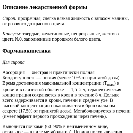
Описание лекарственной формы
Сироп:
прозрачная, слегка вязкая жидкость с запахом малины,
от розового до красного цвета.
Капсулы:
твердые, желатиновые, непрозрачные, желтого
цвета №0, заполненные порошком белого цвета.
Фармакокинетика
Для сиропа
Абсорбция — быстрая и практически полная.
Биодоступность — низкая (менее 10% от принятой дозы).
Время достижения максимальной концентрации (T
) в
max
крови и в слизистой оболочке — 1,5–2 ч, терапевтическая
концентрация сохраняется в крови в течение 8 ч. Дольше
всего задерживается в крови, печени и среднем ухе. В
высокой концентрации накапливается в бронхиальном
секрете (17,5% от принятой дозы). Метаболизируется в печени
(имеет эффект первого прохождения через печень).
Выводится почками (60–90% в неизмененном виде,
остальное — в виде метаболитов). Период полувыведения