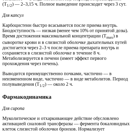
(T
) — 2–3,15 ч. Полное выведение происходит через 3 сут.
1/2
Для капсул
Карбоцистеин быстро всасывается после приема внутрь.
Биодоступность — низкая (менее чем 10% от принятой дозы).
Время достижения максимальной концентрации (T
) в
max
сыворотке крови и в слизистой оболочке дыхательных путей
достигается через 2–3 ч после приема препарата внутрь и
сохраняется в слизистой оболочке в течение 8 ч.
Метаболизируется в печени (имеет эффект первого
прохождения через печень).
Выводится преимущественно почками, частично — в
неизмененном виде, частично — в виде метаболитов. Период
полувыведения (T
) — около 2 ч.
1/2
Фармакодинамика
Для сиропа
Муколитическое и отхаркивающее действие обусловлено
активацией сиаловой трансферазы — фермента бокаловидных
клеток слизистой оболочки бронхов. Нормализует