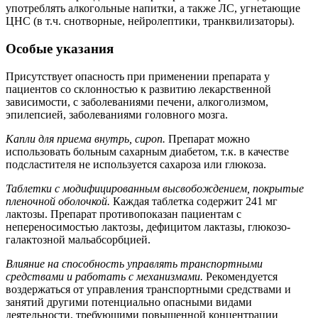
употреблять алкогольные напитки, а также ЛС, угнетающие
ЦНС (в т.ч. снотворные, нейролептики, транквилизаторы).
Особые указания
Присутствует опасность при применении препарата у
пациентов со склонностью к развитию лекарственной
зависимости, с заболеваниями печени, алкоголизмом,
эпилепсией, заболеваниями головного мозга.
Капли для приема внутрь, сироп.
Препарат можно
использовать больным сахарным диабетом, т.к. в качестве
подсластителя не используется сахароза или глюкоза.
Таблетки с модифицированным высвобождением, покрытые
пленочной оболочкой.
Каждая таблетка содержит 241 мг
лактозы. Препарат противопоказан пациентам с
непереносимостью лактозы, дефицитом лактазы, глюкозо-
галактозной мальабсорбцией.
Влияние на способность управлять транспортными
средствами и работать с механизмами.
Рекомендуется
воздержаться от управления транспортными средствами и
занятий другими потенциально опасными видами
деятельности, требующими повышенной концентрации