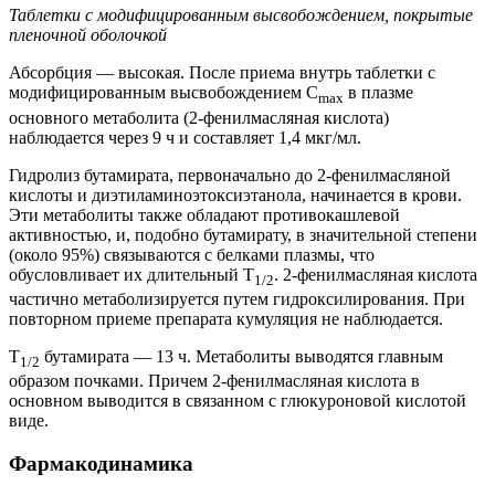
Таблетки с модифицированным высвобождением, покрытые
пленочной оболочкой
Абсорбция — высокая. После приема внутрь таблетки с
модифицированным высвобождением C
в плазме
max
основного метаболита (2-фенилмасляная кислота)
наблюдается через 9 ч и составляет 1,4 мкг/мл.
Гидролиз бутамирата, первоначально до 2-фенилмасляной
кислоты и диэтиламиноэтоксиэтанола, начинается в крови.
Эти метаболиты также обладают противокашлевой
активностью, и, подобно бутамирату, в значительной степени
(около 95%) связываются с белками плазмы, что
обусловливает их длительный T
. 2-фенилмасляная кислота
1/2
частично метаболизируется путем гидроксилирования. При
повторном приеме препарата кумуляция не наблюдается.
T
бутамирата — 13 ч. Метаболиты выводятся главным
1/2
образом почками. Причем 2-фенилмасляная кислота в
основном выводится в связанном с глюкуроновой кислотой
виде.
Фармакодинамика