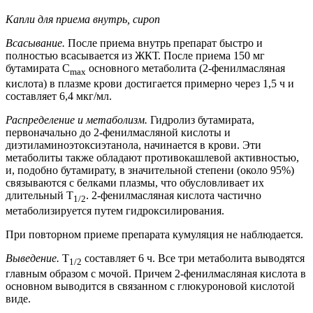
Капли для приема внутрь, сироп
Всасывание.
После приема внутрь препарат быстро и
полностью всасывается из ЖКТ. После приема 150 мг
бутамирата C
основного метаболита (2-фенилмасляная
max
кислота) в плазме крови достигается примерно через 1,5 ч и
составляет 6,4 мкг/мл.
Распределение и метаболизм.
Гидролиз бутамирата,
первоначально до 2-фенилмасляной кислоты и
диэтиламиноэтоксиэтанола, начинается в крови. Эти
метаболиты также обладают противокашлевой активностью,
и, подобно бутамирату, в значительной степени (около 95%)
связываются с белками плазмы, что обусловливает их
длительный T
. 2-фенилмасляная кислота частично
1/2
метаболизируется путем гидроксилирования.
При повторном приеме препарата кумуляция не наблюдается.
Выведение.
T
составляет 6 ч. Все три метаболита выводятся
1/2
главным образом с мочой. Причем 2-фенилмасляная кислота в
основном выводится в связанном с глюкуроновой кислотой
виде.