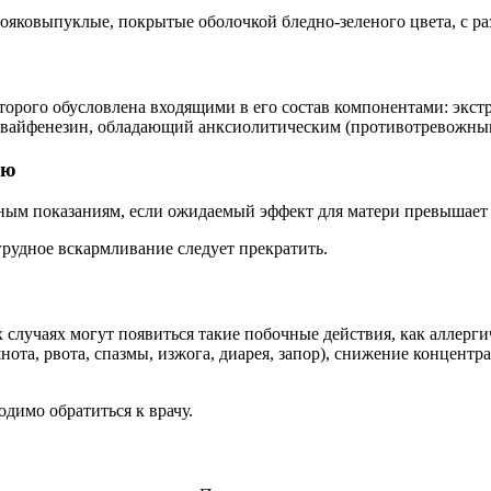
ояковыпуклые, покрытые оболочкой бледно-зеленого цвета, с р
орого обусловлена входящими в его состав компонентами: экстра
гвайфенезин, обладающий анксиолитическим (противотревожны
ью
тным показаниям, если ожидаемый эффект для матери превышает
рудное вскармливание следует прекратить.
случаях могут появиться такие побочные действия, как аллергич
нота, рвота, спазмы, изжога, диарея, запор), снижение концент
димо обратиться к врачу.