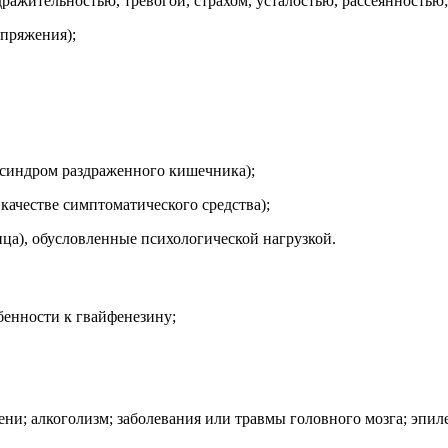
ражительностью, тревогой, страхом, усталостью, рассеянностью;
апряжения);
синдром раздраженного кишечника);
качестве симптоматического средства);
ица), обусловленные психологической нагрузкой.
бенности к гвайфенезину;
ни; алкоголизм; заболевания или травмы головного мозга; эпил