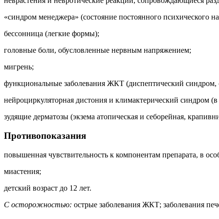
неврастения и невротические реакции, сопровождающиеся разд
«синдром менеджера» (состояние постоянного психического н
бессонница (легкие формы);
головные боли, обусловленные нервным напряжением;
мигрень;
функциональные заболевания ЖКТ (диспептический синдром, 
нейроциркуляторная дистония и климактерический синдром (в 
зудящие дерматозы (экзема атопическая и себорейная, крапивн
Противопоказания
повышенная чувствительность к компонентам препарата, в осо
миастения;
детский возраст до 12 лет.
С осторожностью:
острые заболевания ЖКТ; заболевания пече