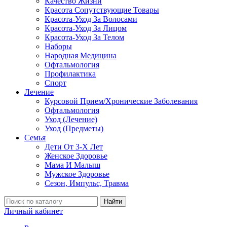
Качество Жизни
Красота Сопутствующие Товары
Красота-Уход За Волосами
Красота-Уход За Лицом
Красота-Уход За Телом
Наборы
Народная Медицина
Офтальмология
Профилактика
Спорт
Лечение
Курсовой Прием/Хронические Заболевания
Офтальмология
Уход (Лечение)
Уход (Предметы)
Семья
Дети От 3-Х Лет
Женское Здоровье
Мама И Малыш
Мужское Здоровье
Сезон, Импульс, Травма
Найти
Личный кабинет