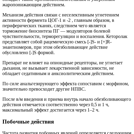
жаропонижающим действием.
Механизм действия связан с неселективным угнетением
активности фермента ЦОГ-1 и -2 , главным образом, в
периферических тканях, следствием чего является
торможение биосинтеза ПГ — модуляторов болевой
чувствительности, терморегуляции и воспаления. Кеторолак
представляет собой рацемическую смесь [-]S- и [+]R-
энантиомеров, при этом обезболивающее действие
обусловлено [-]S формой.
Препарат не влияет на опиоидные рецепторы, не угнетает
дыхания, не вызывает лекарственной зависимости, не
обладает седативным и анксиолитическим действием.
По силе анальгезирующего эффекта сопоставим с морфином,
значительно превосходит другие НПВС.
После в/м введения и приема внутрь начало обезболивающего
действия отмечается соответственно через 0,5 и 1 ч,
максимальный эффект достигается через 1–2 ч.
Побочные действия
Частота развития побочных явлений определяется следующим