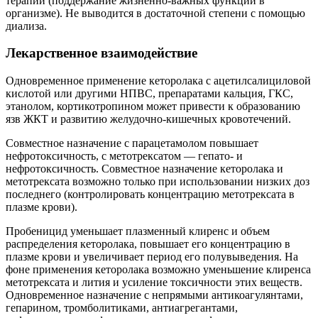
терапии (поддержание жизненно-важных функций в
организме). Не выводится в достаточной степени с помощью
диализа.
Лекарственное взаимодействие
Одновременное применение кеторолака с ацетилсалициловой
кислотой или другими НПВС, препаратами кальция, ГКС,
этанолом, кортикотропином может привести к образованию
язв ЖКТ и развитию желудочно-кишечных кровотечений.
Совместное назначение с парацетамолом повышает
нефротоксичность, с метотрексатом — гепато- и
нефротоксичность. Совместное назначение кеторолака и
метотрексата возможно только при использовании низких доз
последнего (контролировать концентрацию метотрексата в
плазме крови).
Пробеницид уменьшает плазменный клиренс и объем
распределения кеторолака, повышает его концентрацию в
плазме крови и увеличивает период его полувыведения. На
фоне применения кеторолака возможно уменьшение клиренса
метотрексата и лития и усиление токсичности этих веществ.
Одновременное назначение с непрямыми антикоагулянтами,
гепарином, тромболитиками, антиагрегантами,