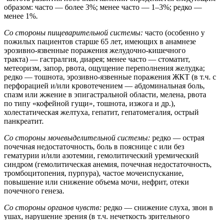
образом: часто — более 3%; менее часто — 1–3%; редко —
менее 1%.
Со стороны пищеварительной системы:
часто (особенно у
пожилых пациентов старше 65 лет, имеющих в анамнезе
эрозивно-язвенные поражения желудочно-кишечного
тракта) — гастралгия, диарея; менее часто — стоматит,
метеоризм, запор, рвота, ощущение переполнения желудка;
редко — тошнота, эрозивно-язвенные поражения ЖКТ (в т.ч. с
перфорацией и/или кровотечением — абдоминальная боль,
спазм или жжение в эпигастральной области, мелена, рвота
по типу «кофейной гущи», тошнота, изжога и др.),
холестатическая желтуха, гепатит, гепатомегалия, острый
панкреатит.
Со стороны мочевыделительной системы:
редко — острая
почечная недостаточность, боль в пояснице с или без
гематурии и/или азотемии, гемолитический уремический
синдром (гемолитическая анемия, почечная недостаточность,
тромбоцитопения, пурпура), частое мочеиспускание,
повышение или снижение объема мочи, нефрит, отеки
почечного генеза.
Со стороны органов чувств:
редко — снижение слуха, звон в
ушах, нарушение зрения (в т.ч. нечеткость зрительного