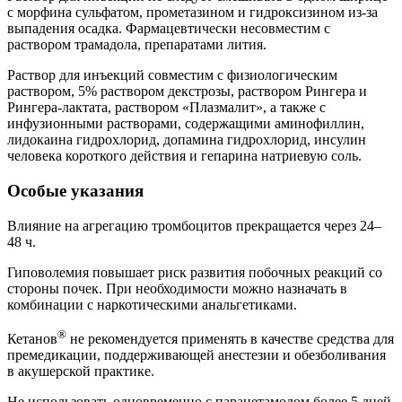
с морфина сульфатом, прометазином и гидроксизином из-за
выпадения осадка. Фармацевтически несовместим с
раствором трамадола, препаратами лития.
Раствор для инъекций совместим с физиологическим
раствором, 5% раствором декстрозы, раствором Рингера и
Рингера-лактата, раствором «Плазмалит», а также с
инфузионными растворами, содержащими аминофиллин,
лидокаина гидрохлорид, допамина гидрохлорид, инсулин
человека короткого действия и гепарина натриевую соль.
Особые указания
Влияние на агрегацию тромбоцитов прекращается через 24–
48 ч.
Гиповолемия повышает риск развития побочных реакций со
стороны почек. При необходимости можно назначать в
комбинации с наркотическими анальгетиками.
®
Кетанов
не рекомендуется применять в качестве средства для
премедикации, поддерживающей анестезии и обезболивания
в акушерской практике.
Не использовать одновременно с парацетамолом более 5 дней.