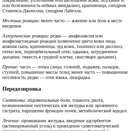
покраснение, уплотнение или шелушение кожи, опухание и/
или болезненность небных миндалин), крапивница, синдром
Стивенса-Джонсона, синдром Лайелла.
Местные реакции:
менее часто — жжение или боль в месте
введения.
Аллергические реакции:
редко — анафилаксия или
анафилактоидные реакции (изменение цвета кожи лица,
кожная сыпь, крапивница, зуд кожи, тахипноэ или диспноэ,
отеки век, периорбитальный отек, одышка, затрудненное
дыхание, тяжесть в грудной клетке, свистящее дыхание).
Прочие:
часто — отеки (лица, голеней, лодыжек, пальцев,
ступней, повышение массы тела); менее часто — повышенная
потливость; редко — отек языка, лихорадка.
Передозировка
Симптомы:
абдоминальные боли, тошнота, рвота,
возникновение пептических язв желудка или эрозивного
гастрита, нарушение функции почек, метаболический ацидоз.
Лечение:
промывание желудка, введение адсорбентов
(активированный уголь) и проведение симптоматической