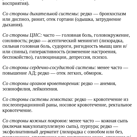
восприятия).
Со стороны дыхательной системы:
редко — бронхоспазм
или диспноэ, ринит, отек гортани (одышка, затруднение
дыхания).
Со стороны ЦНС:
часто — головная боль, головокружение,
сонливость; редко — асептический менингит (лихорадка,
сильная головная боль, судороги, ригидность мышц шеи и/
или спины), гиперактивность (изменение настроения,
беспокойство), галлюцинации, депрессия, психоз.
Со стороны сердечно-сосудистой системы:
менее часто —
повышение АД; редко — отек легких, обморок.
Со стороны органов кроветворения:
редко — анемия,
эозинофилия, лейкопения.
Со стороны системы гемостаза:
редко — кровотечение из
послеоперационной раны, носовое кровотечение, ректальное
кровотечение.
Со стороны кожных покровов:
менее часто — кожная сыпь
(включая макулопапуллезную сыпь), пурпура; редко —
эксфолиативный дерматит (лихорадка с ознобом или без,