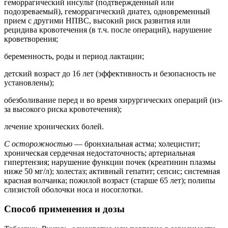
геморрагический инсульт (подтвержденный или
подозреваемый), геморрагический диатез, одновременный
прием с другими НПВС, высокий риск развития или
рецидива кровотечения (в т.ч. после операций), нарушение
кроветворения;
беременность, роды и период лактации;
детский возраст до 16 лет (эффективность и безопасность не
установлены);
обезболивание перед и во время хирургических операций (из-
за высокого риска кровотечения);
лечение хронических болей.
С осторожностью
— бронхиальная астма; холецистит;
хроническая сердечная недостаточность; артериальная
гипертензия; нарушение функции почек (креатинин плазмы
ниже 50 мг/л); холестаз; активный гепатит; сепсис; системная
красная волчанка; пожилой возраст (старше 65 лет); полипы
слизистой оболочки носа и носоглотки.
Способ применения и дозы