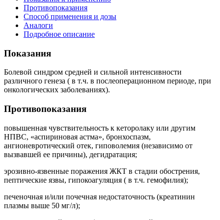
Противопоказания
Способ применения и дозы
Аналоги
Подробное описание
Показания
Болевой синдром средней и сильной интенсивности
различного генеза ( в т.ч. в послеоперационном периоде, при
онкологических заболеваниях).
Противопоказания
повышенная чувствительность к кеторолаку или другим
НПВС, «аспириновая астма», бронхоспазм,
ангионевротический отек, гиповолемия (независимо от
вызвавшей ее причины), дегидратация;
эрозивно-язвенные поражения ЖКТ в стадии обострения,
пептические язвы, гипокоагуляция ( в т.ч. гемофилия);
печеночная и/или почечная недостаточность (креатинин
плазмы выше 50 мг/л);