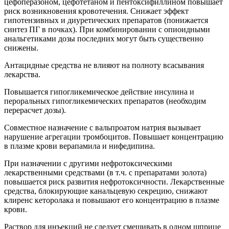
цефоперазоном, цефотетаном и пентоксифиллином повышает
риск возникновения кровотечения. Снижает эффект
гипотензивных и диуретических препаратов (понижается
синтез ПГ в почках). При комбинировании с опиоидными
анальгетиками дозы последних могут быть существенно
снижены.
Антацидные средства не влияют на полноту всасывания
лекарства.
Повышается гипогликемическое действие инсулина и
пероральных гипогликемических препаратов (необходим
перерасчет дозы).
Совместное назначение с вальпроатом натрия вызывает
нарушение агрегации тромбоцитов. Повышает концентрацию
в плазме крови верапамила и нифедипина.
При назначении с другими нефротоксическими
лекарственными средствами (в т.ч. с препаратами золота)
повышается риск развития нефротоксичности. Лекарственные
средства, блокирующие канальцевую секрецию, снижают
клиренс кеторолака и повышают его концентрацию в плазме
крови.
Раствор для инъекций не следует смешивать в одном шприце