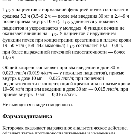
T
у пациентов с нормальной функцией почек составляет в
1/2
среднем 5,3 ч (3,5–9,2 ч — после в/м введения 30 мг и 2,4–9 ч
после приема внутрь 10 мг). T
удлиняется у пожилых
1/2
пациентов и укорачивается у молодых. Функция печени не
оказывает влияния на T
. У пациентов с нарушением
1/2
функции почек при концентрации креатинина в плазме крови
19–50 мг/л (168–442 мкмоль/л) T
составляет 10,3–10,8 ч,
1/2
при более выраженной почечной недостаточности — более
13,6 ч.
Общий клиренс составляет при в/м введении в дозе 30 мг
0,023 л/кг/ч (0,019 л/кг/ч — у пожилых пациентов), приеме
внутрь в дозе 10 мг — 0,025 л/кг/ч; при почечной
недостаточности с концентрацией креатинина в плазме крови
19–50 мг/л при в/м введении в дозе 30 мг — 0,015 л/кг/ч, при
приеме внутрь 10 мг — 0,016 л/кг/ч.
Не выводится в ходе гемодиализа.
Фармакодинамика
Кеторолак оказывает выраженное анальгетическое действие,
обладает также противовоспалительным и умеренным