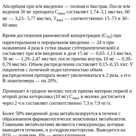
Абсорбция при в/м введении — полная и быстрая. После в/м
ведения 30 мг препарата C
составляет 1,74–3,1 мкг/мл, 60
max
мг — 3,23– 5,77 мкг/мл, T
— соответственно 15–73 и 30–
max
60 мин.
Время достижения равновесной концентрации (C
) при
SS
парентеральном и пероральном введении — 24 ч при
назначении 4 раза в сутки (выше субтерапевтической) и
составляет при в/м введении в дозе 15 мг — 0,65–1,13 мкг/мл,
30 мг — 1,29–2,47 мкг/мл; после приема внутрь 10 мг — 0,39–
0,79 мкг/мл. Объем распределения составляет 0,15–0,33 л/кг. У
пациентов с почечной недостаточностью объем
распределения препарата может увеличиваться в 2 раза, а его
R-энантиомера — на 20%.
Проникает в грудное молоко: после приема матерью первой и
второй дозы кеторолака (10 мг) C
в молоке достигается
max
через 2 ч и составляет соответственно 7,3 и 7,9 нг/л.
Более 50% введенной дозы метаболизируется в печени с
образованием фармакологически неактивных метаболитов.
Главными метаболитами являются глюкурониды, которые
выводятся почками, и р-гидроксикеторолак. Выводится на
91% — почками, 6% — через кишечник.