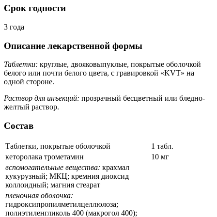
Срок годности
3 года
Описание лекарственной формы
Таблетки:
круглые, двояковыпуклые, покрытые оболочкой
белого или почти белого цвета, с гравировкой «KVT» на
одной стороне.
Раствор для инъекций:
прозрачный бесцветный или бледно-
желтый раствор.
Состав
Таблетки, покрытые оболочкой
1 табл.
кеторолака трометамин
10 мг
вспомогательные вещества:
крахмал
кукурузный; МКЦ; кремния диоксид
коллоидный; магния стеарат
пленочная оболочка:
гидроксипропилметилцеллюлоза;
полиэтиленгликоль 400 (макрогол 400);