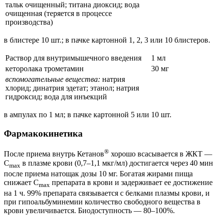
тальк очищенный; титана диоксид; вода
очищенная (теряется в процессе
производства)
в блистере 10 шт.; в пачке картонной 1, 2, 3 или 10 блистеров.
Раствор для внутримышечного введения
1 мл
кеторолака трометамин
30 мг
вспомогательные вещества:
натрия
хлорид; динатрия эдетат; этанол; натрия
гидроксид; вода для инъекций
в ампулах по 1 мл; в пачке картонной 5 или 10 шт.
Фармакокинетика
®
После приема внутрь Кетанов
хорошо всасывается в ЖКТ —
C
в плазме крови (0,7–1,1 мкг/мл) достигается через 40 мин
max
после приема натощак дозы 10 мг. Богатая жирами пища
снижает C
препарата в крови и задерживает ее достижение
max
на 1 ч. 99% препарата связывается с белками плазмы крови, и
при гипоальбуминемии количество свободного вещества в
крови увеличивается. Биодоступность — 80–100%.