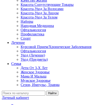
Качество Жизни
Красота Сопутствующие Товары
Красота-Уход За Волосами
Красота-Уход За Лицом
Красота-Уход За Телом
Наборы
Народная Медицина
Офтальмология
Профилактика
Спорт
Лечение
Курсовой Прием/Хронические Заболевания
Офтальмология
Уход (Лечение)
Уход (Предметы)
Семья
Дети От 3-Х Лет
Женское Здоровье
Мама И Малыш
Мужское Здоровье
Сезон, Импульс, Травма
Найти
Личный кабинет