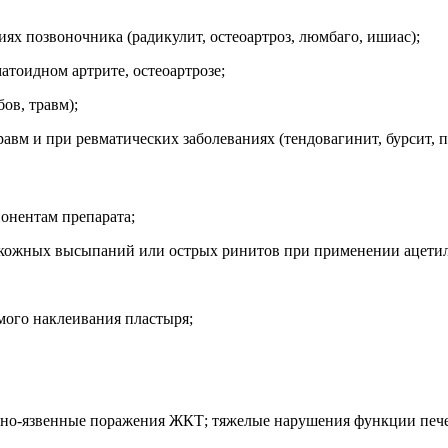
ях позвоночника (радикулит, остеоартроз, люмбаго, ишиас);
матоидном артрите, остеоартрозе;
ов, травм);
травм и при ревматических заболеваниях (тендовагинит, бурсит,
онентам препарата;
, кожных высыпаний или острых ринитов при применении ацет
мого наклеивания пластыря;
вно-язвенные поражения ЖКТ; тяжелые нарушения функции печен