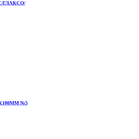
С/ГЛАКСО/
Х100ММ №5