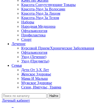
Качество Жизни
Красота Сопутствующие Товары
Красота-Уход За Волосами
Красота-Уход За Лицом
Красота-Уход За Телом
Наборы
Народная Медицина
Офтальмология
Профилактика
Спорт
Лечение
Курсовой Прием/Хронические Заболевания
Офтальмология
Уход (Лечение)
Уход (Предметы)
Семья
Дети От 3-Х Лет
Женское Здоровье
Мама И Малыш
Мужское Здоровье
Сезон, Импульс, Травма
Найти
Личный кабинет