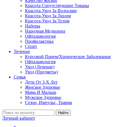
Качество Жизни
Красота Сопутствующие Товары
Красота-Уход За Волосами
Красота-Уход За Лицом
Красота-Уход За Телом
Наборы
Народная Медицина
Офтальмология
Профилактика
Спорт
Лечение
Курсовой Прием/Хронические Заболевания
Офтальмология
Уход (Лечение)
Уход (Предметы)
Семья
Дети От 3-Х Лет
Женское Здоровье
Мама И Малыш
Мужское Здоровье
Сезон, Импульс, Травма
Найти
Личный кабинет