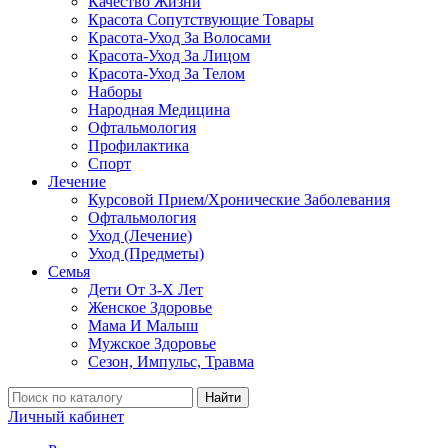
Качество Жизни
Красота Сопутствующие Товары
Красота-Уход За Волосами
Красота-Уход За Лицом
Красота-Уход За Телом
Наборы
Народная Медицина
Офтальмология
Профилактика
Спорт
Лечение
Курсовой Прием/Хронические Заболевания
Офтальмология
Уход (Лечение)
Уход (Предметы)
Семья
Дети От 3-Х Лет
Женское Здоровье
Мама И Малыш
Мужское Здоровье
Сезон, Импульс, Травма
Найти
Личный кабинет