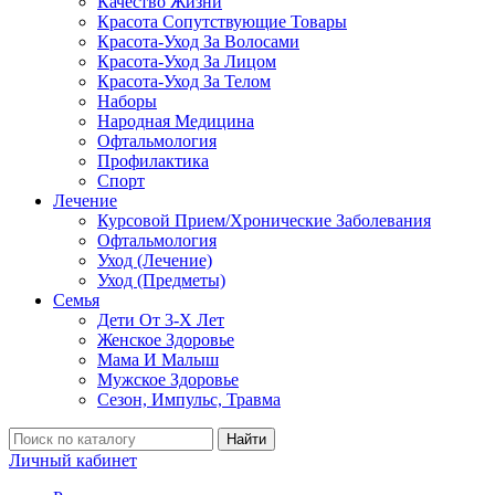
Качество Жизни
Красота Сопутствующие Товары
Красота-Уход За Волосами
Красота-Уход За Лицом
Красота-Уход За Телом
Наборы
Народная Медицина
Офтальмология
Профилактика
Спорт
Лечение
Курсовой Прием/Хронические Заболевания
Офтальмология
Уход (Лечение)
Уход (Предметы)
Семья
Дети От 3-Х Лет
Женское Здоровье
Мама И Малыш
Мужское Здоровье
Сезон, Импульс, Травма
Найти
Личный кабинет