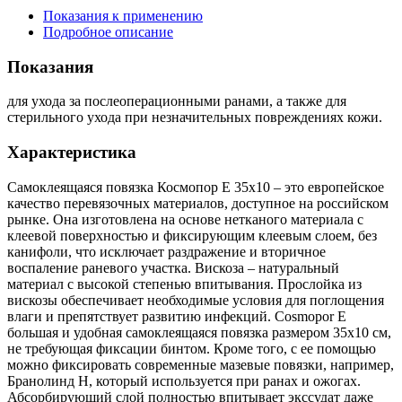
Показания к применению
Подробное описание
Показания
для ухода за послеоперационными ранами, а также для
стерильного ухода при незначительных повреждениях кожи.
Характеристика
Самоклеящаяся повязка Космопор Е 35х10 – это европейское
качество перевязочных материалов, доступное на российском
рынке. Она изготовлена на основе нетканого материала с
клеевой поверхностью и фиксирующим клеевым слоем, без
канифоли, что исключает раздражение и вторичное
воспаление раневого участка. Вискоза – натуральный
материал с высокой степенью впитывания. Прослойка из
вискозы обеспечивает необходимые условия для поглощения
влаги и препятствует развитию инфекций. Cosmopor E
большая и удобная самоклеящаяся повязка размером 35х10 см,
не требующая фиксации бинтом. Кроме того, с ее помощью
можно фиксировать современные мазевые повязки, например,
Бранолинд Н, который используется при ранах и ожогах.
Абсорбирующий слой полностью впитывает экссудат даже