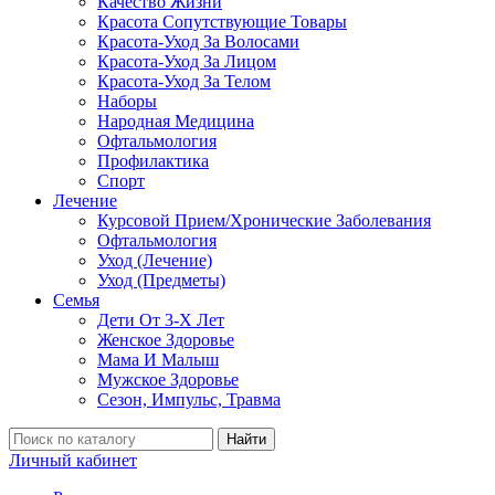
Качество Жизни
Красота Сопутствующие Товары
Красота-Уход За Волосами
Красота-Уход За Лицом
Красота-Уход За Телом
Наборы
Народная Медицина
Офтальмология
Профилактика
Спорт
Лечение
Курсовой Прием/Хронические Заболевания
Офтальмология
Уход (Лечение)
Уход (Предметы)
Семья
Дети От 3-Х Лет
Женское Здоровье
Мама И Малыш
Мужское Здоровье
Сезон, Импульс, Травма
Найти
Личный кабинет