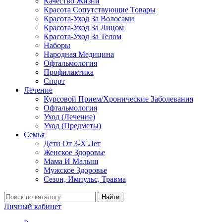
Качество Жизни
Красота Сопутствующие Товары
Красота-Уход За Волосами
Красота-Уход За Лицом
Красота-Уход За Телом
Наборы
Народная Медицина
Офтальмология
Профилактика
Спорт
Лечение
Курсовой Прием/Хронические Заболевания
Офтальмология
Уход (Лечение)
Уход (Предметы)
Семья
Дети От 3-Х Лет
Женское Здоровье
Мама И Малыш
Мужское Здоровье
Сезон, Импульс, Травма
Найти
Личный кабинет