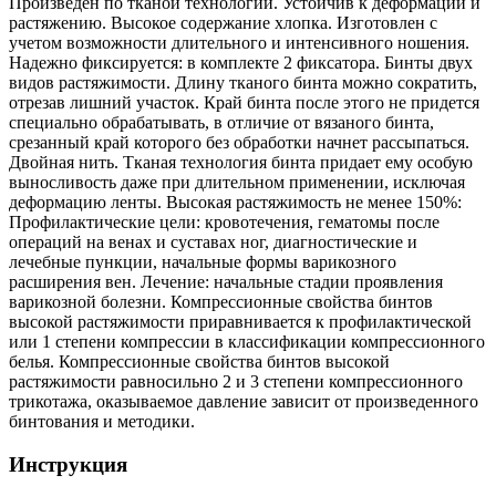
Произведен по тканой технологии. Устойчив к деформации и
растяжению. Высокое содержание хлопка. Изготовлен с
учетом возможности длительного и интенсивного ношения.
Надежно фиксируется: в комплекте 2 фиксатора. Бинты двух
видов растяжимости. Длину тканого бинта можно сократить,
отрезав лишний участок. Край бинта после этого не придется
специально обрабатывать, в отличие от вязаного бинта,
срезанный край которого без обработки начнет рассыпаться.
Двойная нить. Тканая технология бинта придает ему особую
выносливость даже при длительном применении, исключая
деформацию ленты. Высокая растяжимость не менее 150%:
Профилактические цели: кровотечения, гематомы после
операций на венах и суставах ног, диагностические и
лечебные пункции, начальные формы варикозного
расширения вен. Лечение: начальные стадии проявления
варикозной болезни. Компрессионные свойства бинтов
высокой растяжимости приравнивается к профилактической
или 1 степени компрессии в классификации компрессионного
белья. Компрессионные свойства бинтов высокой
растяжимости равносильно 2 и 3 степени компрессионного
трикотажа, оказываемое давление зависит от произведенного
бинтования и методики.
Инструкция