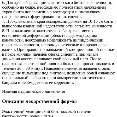
6. Для лучшей фиксации эластического бинта на конечности,
особенно на бедре, необходимо пользоваться наложением
туров бинта попеременно в восходящем и нисходящем
направлениях с формированием т.н. елочки.
7. Проксимальный край компрессии должен на 10-15 см быть
выше зоны клапанной недостаточности сегмента конечности.
8. При наложении эластического бандажа в местах
естественной деформации (область лодыжек) формы
конечности, необходимо моделировать цилиндрический
профиль конечности, используя латексные и поролоновые
валики. При правильно наложенной компрессионной повязке
в покое кончики пальцев слегка синеют, а при начале
движения восстанавливают свой обычный цвет. После
наложения эластической повязки боль ного просят походить в
течение 20—30 минут. Появление онемения пальцев стопы,
ощущение пульсации под бинтами, появление болей означают
неправильный выбор степени компрессии эластического
бандажа и необходимость ее коррекции.
Изделия медицинского назначения
Описание лекарственной формы
Эластичный медицинский бинт высокой степени
растяжимости (более 170 %)