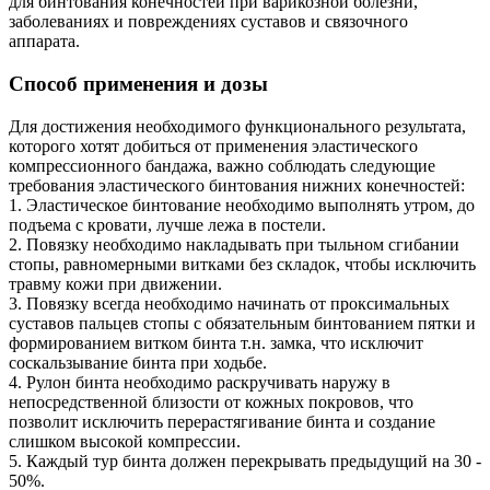
для бинтования конечностей при варикозной болезни,
заболеваниях и повреждениях суставов и связочного
аппарата.
Способ применения и дозы
Для достижения необходимого функционального результата,
которого хотят добиться от применения эластического
компрессионного бандажа, важно соблюдать следующие
требования эластического бинтования нижних конечностей:
1. Эластическое бинтование необходимо выполнять утром, до
подъема с кровати, лучше лежа в постели.
2. Повязку необходимо накладывать при тыльном сгибании
стопы, равномерными витками без складок, чтобы исключить
травму кожи при движении.
3. Повязку всегда необходимо начинать от проксимальных
суставов пальцев стопы с обязательным бинтованием пятки и
формированием витком бинта т.н. замка, что исключит
соскальзывание бинта при ходьбе.
4. Рулон бинта необходимо раскручивать наружу в
непосредственной близости от кожных покровов, что
позволит исключить перерастягивание бинта и создание
слишком высокой компрессии.
5. Каждый тур бинта должен перекрывать предыдущий на 30 -
50%.