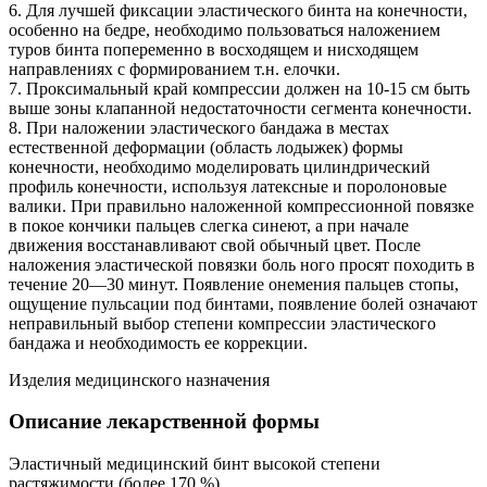
6. Для лучшей фиксации эластического бинта на конечности,
особенно на бедре, необходимо пользоваться наложением
туров бинта попеременно в восходящем и нисходящем
направлениях с формированием т.н. елочки.
7. Проксимальный край компрессии должен на 10-15 см быть
выше зоны клапанной недостаточности сегмента конечности.
8. При наложении эластического бандажа в местах
естественной деформации (область лодыжек) формы
конечности, необходимо моделировать цилиндрический
профиль конечности, используя латексные и поролоновые
валики. При правильно наложенной компрессионной повязке
в покое кончики пальцев слегка синеют, а при начале
движения восстанавливают свой обычный цвет. После
наложения эластической повязки боль ного просят походить в
течение 20—30 минут. Появление онемения пальцев стопы,
ощущение пульсации под бинтами, появление болей означают
неправильный выбор степени компрессии эластического
бандажа и необходимость ее коррекции.
Изделия медицинского назначения
Описание лекарственной формы
Эластичный медицинский бинт высокой степени
растяжимости (более 170 %)