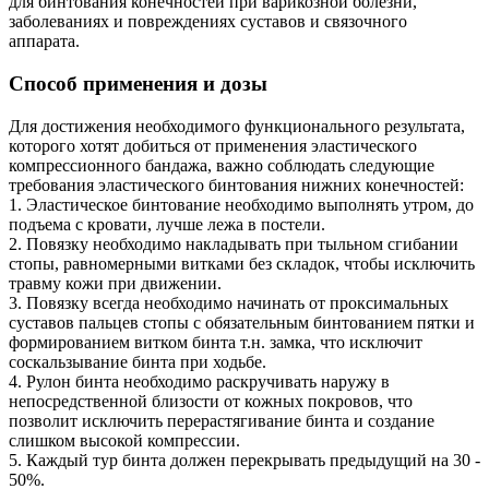
для бинтования конечностей при варикозной болезни,
заболеваниях и повреждениях суставов и связочного
аппарата.
Способ применения и дозы
Для достижения необходимого функционального результата,
которого хотят добиться от применения эластического
компрессионного бандажа, важно соблюдать следующие
требования эластического бинтования нижних конечностей:
1. Эластическое бинтование необходимо выполнять утром, до
подъема с кровати, лучше лежа в постели.
2. Повязку необходимо накладывать при тыльном сгибании
стопы, равномерными витками без складок, чтобы исключить
травму кожи при движении.
3. Повязку всегда необходимо начинать от проксимальных
суставов пальцев стопы с обязательным бинтованием пятки и
формированием витком бинта т.н. замка, что исключит
соскальзывание бинта при ходьбе.
4. Рулон бинта необходимо раскручивать наружу в
непосредственной близости от кожных покровов, что
позволит исключить перерастягивание бинта и создание
слишком высокой компрессии.
5. Каждый тур бинта должен перекрывать предыдущий на 30 -
50%.