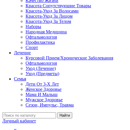
Качество Жизни
Красота Сопутствующие Товары
Красота-Уход За Волосами
Красота-Уход За Лицом
Красота-Уход За Телом
Наборы
Народная Медицина
Офтальмология
Профилактика
Спорт
Лечение
Курсовой Прием/Хронические Заболевания
Офтальмология
Уход (Лечение)
Уход (Предметы)
Семья
Дети От 3-Х Лет
Женское Здоровье
Мама И Малыш
Мужское Здоровье
Сезон, Импульс, Травма
Найти
Личный кабинет