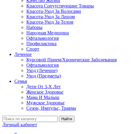
Качество Жизни
Красота Сопутствующие Товары
Красота-Уход За Волосами
Красота-Уход За Лицом
Красота-Уход За Телом
Наборы
Народная Медицина
Офтальмология
Профилактика
Спорт
Лечение
Курсовой Прием/Хронические Заболевания
Офтальмология
Уход (Лечение)
Уход (Предметы)
Семья
Дети От 3-Х Лет
Женское Здоровье
Мама И Малыш
Мужское Здоровье
Сезон, Импульс, Травма
Найти
Личный кабинет