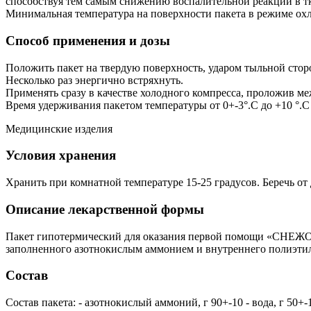
способствуя тем самым снижению воспалительной реакции в тка
Минимальная температура на поверхности пакета в режиме охл
Способ применения и дозы
Положить пакет на твердую поверхность, ударом тыльной стор
Несколько раз энергично встряхнуть.
Применять сразу в качестве холодного компресса, проложив м
Время удерживания пакетом температуры от 0+-3°.С до +10 °.С 
Медицинские изделия
Условия хранения
Хранить при комнатной температуре 15-25 градусов. Беречь от 
Описание лекарственной формы
Пакет гипотермический для оказания первой помощи «СНЕЖОК
заполненного азотнокислым аммонием и внутреннего полиэтил
Состав
Состав пакета: - азотнокислый аммоний, г 90+-10 - вода, г 50+-