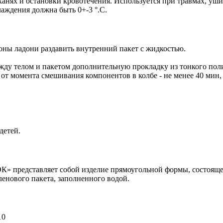
нях и остановки кровотечения. Используется при травмах, ушиб
аждения должна быть 0+-3 °.С.
оны ладони раздавить внутренний пакет с жидкостью.
ежду телом и пакетом дополнительную прокладку из тонкого пол
от момента смешивания компонентов в колбе - не менее 40 мин, 
детей.
» представляет собой изделие прямоугольной формы, состояще
енового пакета, заполненного водой.
10