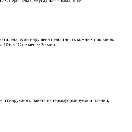
ах, перегревах, укусах насекомых, проч.
иэтилена, если нарушена целостность кожных покровов.
а 10+-3°.С не менее 20 мин.
е из наружного пакета из термоформируемой пленки,