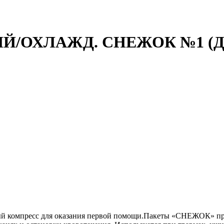
/ОХЛАЖД. СНЕЖОК №1 (Д
 компресс для оказания первой помощи.Пакеты «СНЕЖОК» пред