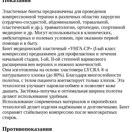
Показания
Эластичные бинты предназначены для проведения
компрессионной терапии в различных областях хирургии
(сердечно-сосудистой, абдоминальной, торакальной,
пластической и др.), травматологии, ортопедии, спортивной
медицине и др. Могут использоваться в клинических,
амбулаторных и полевых условиях, при оказании первой
помощи и в быту.
Бинт медицинский эластичный «УНГА-СР» (I-ый класс
компрессии) предназначен для профилактики и лечения
начальной стадии, I-ой, II-ой степеней варикозного
расширения вен верхних и нижних конечностей.
Они изготовлены на основе эластомера LYCRA ® и
натурального хлопка (до 80%). Благодаря многослойности
полотна, с телом пациента контактирует только хлопок. Эта
технология улучшает паровлагообмен и позволяет коже
дышать. Застёжка-липучка и оптимальная ширина полотна
делают использование удобным.
Использование современных материалов и европейских
технологий делает изделия надёжными и долговечными. Бинт
сохраняет стабильную компрессию после многократных
стирок.
Противопоказания