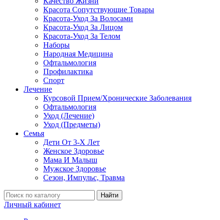
Качество Жизни
Красота Сопутствующие Товары
Красота-Уход За Волосами
Красота-Уход За Лицом
Красота-Уход За Телом
Наборы
Народная Медицина
Офтальмология
Профилактика
Спорт
Лечение
Курсовой Прием/Хронические Заболевания
Офтальмология
Уход (Лечение)
Уход (Предметы)
Семья
Дети От 3-Х Лет
Женское Здоровье
Мама И Малыш
Мужское Здоровье
Сезон, Импульс, Травма
Найти
Личный кабинет