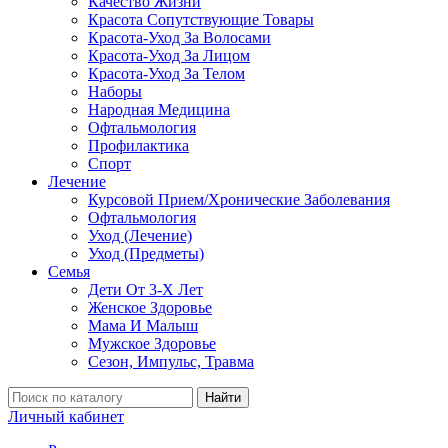
Качество Жизни
Красота Сопутствующие Товары
Красота-Уход За Волосами
Красота-Уход За Лицом
Красота-Уход За Телом
Наборы
Народная Медицина
Офтальмология
Профилактика
Спорт
Лечение
Курсовой Прием/Хронические Заболевания
Офтальмология
Уход (Лечение)
Уход (Предметы)
Семья
Дети От 3-Х Лет
Женское Здоровье
Мама И Малыш
Мужское Здоровье
Сезон, Импульс, Травма
Найти
Личный кабинет