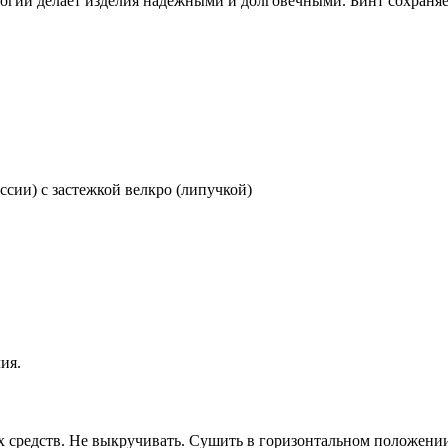
огий делает изделия надёжными и долговечными. Бинт сохраня
сии) с застежкой велкро (липучкой)
ия.
х средств. Не выкручивать. Сушить в горизонтальном положени