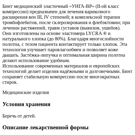
Бинт медицинский эластичный «УНГА-ВР» (II-ой класс
компрессии) предназначен для лечения варикозного
расширения вен III, IV степеней; в комплексной терапии
тромбофлебитов, после склерозирования и флебэктомии; при
лечении растяжений, травм суставов (вывихов, ушибов).
Они изготовлены на основе эластомера LYCRA ® и
натурального хлопка (до 80%). Благодаря многослойности
полотна, с телом пациента контактирует только хлопок. Эта
технология улучшает паровлагообмен и позволяет коже
дышать. Застёжка-липучка и оптимальная ширина полотна
делают использование удобным.
Использование современных материалов и европейских
технологий делает изделия надёжными и долговечными. Бинт
сохраняет стабильную компрессию после многократных
стирок.
Медицинские изделия
Условия хранения
Беречь от детей.
Описание лекарственной формы