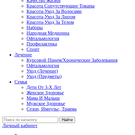
Качество Жизни
Красота Сопутствующие Товары
Красота-Уход За Волосами
Красота-Уход За Лицом
Красота-Уход За Телом
Наборы
Народная Медицина
Офтальмология
Профилактика
Спорт
Лечение
Курсовой Прием/Хронические Заболевания
Офтальмология
Уход (Лечение)
Уход (Предметы)
Семья
Дети От 3-Х Лет
Женское Здоровье
Мама И Малыш
Мужское Здоровье
Сезон, Импульс, Травма
Найти
Личный кабинет