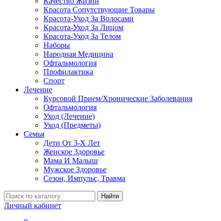
Качество Жизни
Красота Сопутствующие Товары
Красота-Уход За Волосами
Красота-Уход За Лицом
Красота-Уход За Телом
Наборы
Народная Медицина
Офтальмология
Профилактика
Спорт
Лечение
Курсовой Прием/Хронические Заболевания
Офтальмология
Уход (Лечение)
Уход (Предметы)
Семья
Дети От 3-Х Лет
Женское Здоровье
Мама И Малыш
Мужское Здоровье
Сезон, Импульс, Травма
Найти
Личный кабинет