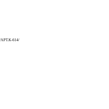
РТ.К-614/