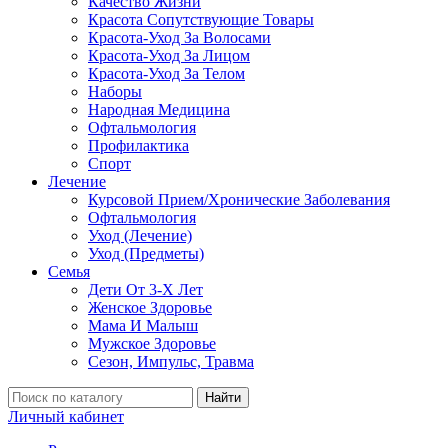
Качество Жизни
Красота Сопутствующие Товары
Красота-Уход За Волосами
Красота-Уход За Лицом
Красота-Уход За Телом
Наборы
Народная Медицина
Офтальмология
Профилактика
Спорт
Лечение
Курсовой Прием/Хронические Заболевания
Офтальмология
Уход (Лечение)
Уход (Предметы)
Семья
Дети От 3-Х Лет
Женское Здоровье
Мама И Малыш
Мужское Здоровье
Сезон, Импульс, Травма
Найти
Личный кабинет