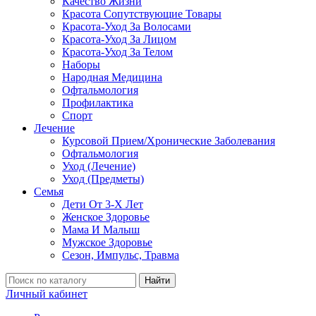
Качество Жизни
Красота Сопутствующие Товары
Красота-Уход За Волосами
Красота-Уход За Лицом
Красота-Уход За Телом
Наборы
Народная Медицина
Офтальмология
Профилактика
Спорт
Лечение
Курсовой Прием/Хронические Заболевания
Офтальмология
Уход (Лечение)
Уход (Предметы)
Семья
Дети От 3-Х Лет
Женское Здоровье
Мама И Малыш
Мужское Здоровье
Сезон, Импульс, Травма
Найти
Личный кабинет