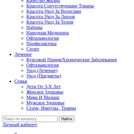
Качество Жизни
Красота Сопутствующие Товары
Красота-Уход За Волосами
Красота-Уход За Лицом
Красота-Уход За Телом
Наборы
Народная Медицина
Офтальмология
Профилактика
Спорт
Лечение
Курсовой Прием/Хронические Заболевания
Офтальмология
Уход (Лечение)
Уход (Предметы)
Семья
Дети От 3-Х Лет
Женское Здоровье
Мама И Малыш
Мужское Здоровье
Сезон, Импульс, Травма
Найти
Личный кабинет