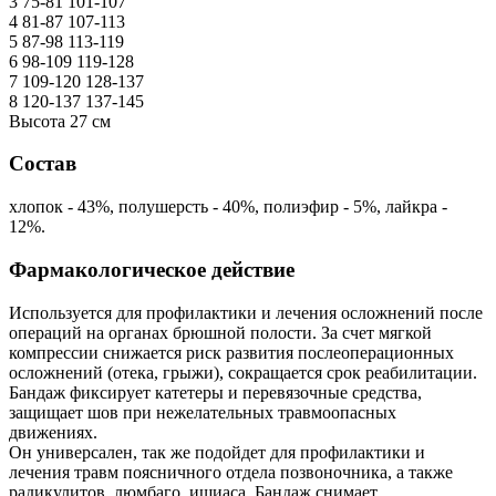
3 75-81 101-107
4 81-87 107-113
5 87-98 113-119
6 98-109 119-128
7 109-120 128-137
8 120-137 137-145
Высота 27 см
Состав
хлопок - 43%, полушерсть - 40%, полиэфир - 5%, лайкра -
12%.
Фармакологическое действие
Используется для профилактики и лечения осложнений после
операций на органах брюшной полости. За счет мягкой
компрессии снижается риск развития послеоперационных
осложнений (отека, грыжи), сокращается срок реабилитации.
Бандаж фиксирует катетеры и перевязочные средства,
защищает шов при нежелательных травмоопасных
движениях.
Он универсален, так же подойдет для профилактики и
лечения травм поясничного отдела позвоночника, а также
радикулитов, люмбаго, ишиаса. Бандаж снимает