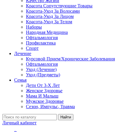
Качество Жизни
Красота Сопутствующие Товары
Красота-Уход За Волосами
Красота-Уход За Лицом
Красота-Уход За Телом
Наборы
Народная Медицина
Офтальмология
Профилактика
Спорт
Лечение
Курсовой Прием/Хронические Заболевания
Офтальмология
Уход (Лечение)
Уход (Предметы)
Семья
Дети От 3-Х Лет
Женское Здоровье
Мама И Малыш
Мужское Здоровье
Сезон, Импульс, Травма
Найти
Личный кабинет