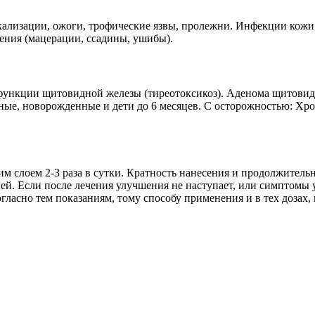
ализации, ожоги, трофические язвы, пролежни. Инфекции кожи
ния (мацерации, ссадины, ушибы).
 функции щитовидной железы (тиреотоксикоз). Аденома щитови
е, новорожденные и дети до 6 месяцев. С осторожностью: Хрон
 слоем 2-3 раза в сутки. Кратность нанесения и продолжительн
дней. Если после лечения улучшения не наступает, или симптом
огласно тем показаниям, тому способу применения и в тех дозах