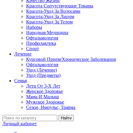
Качество Жизни
Красота Сопутствующие Товары
Красота-Уход За Волосами
Красота-Уход За Лицом
Красота-Уход За Телом
Наборы
Народная Медицина
Офтальмология
Профилактика
Спорт
Лечение
Курсовой Прием/Хронические Заболевания
Офтальмология
Уход (Лечение)
Уход (Предметы)
Семья
Дети От 3-Х Лет
Женское Здоровье
Мама И Малыш
Мужское Здоровье
Сезон, Импульс, Травма
Найти
Личный кабинет