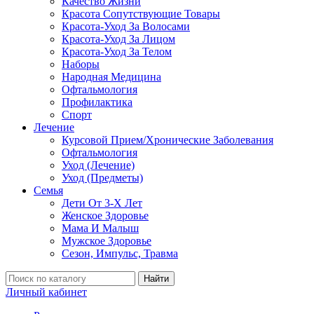
Качество Жизни
Красота Сопутствующие Товары
Красота-Уход За Волосами
Красота-Уход За Лицом
Красота-Уход За Телом
Наборы
Народная Медицина
Офтальмология
Профилактика
Спорт
Лечение
Курсовой Прием/Хронические Заболевания
Офтальмология
Уход (Лечение)
Уход (Предметы)
Семья
Дети От 3-Х Лет
Женское Здоровье
Мама И Малыш
Мужское Здоровье
Сезон, Импульс, Травма
Найти
Личный кабинет