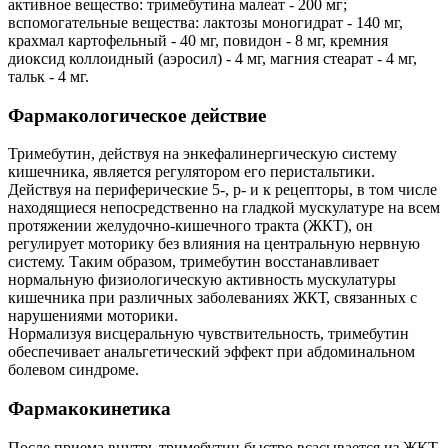
активное вещество: тримебутина малеат - 200 мг;
вспомогательные вещества: лактозы моногидрат - 140 мг,
крахмал картофельный - 40 мг, повидон - 8 мг, кремния
диоксид коллоидный (аэросил) - 4 мг, магния стеарат - 4 мг,
тальк - 4 мг.
Фармакологическое действие
Тримебутин, действуя на энкефалинергическую систему
кишечника, является регулятором его перистальтики.
Действуя на периферические 5-, р- и к рецепторы, в том числе
находящиеся непосредственно на гладкой мускулатуре на всем
протяжении желудочно-кишечного тракта (ЖКТ), он
регулирует моторику без влияния на центральную нервную
систему. Таким образом, тримебутин восстанавливает
нормальную физиологическую активность мускулатуры
кишечника при различных заболеваниях ЖКТ, связанных с
нарушениями моторики.
Нормализуя висцеральную чувствительность, тримебутин
обеспечивает анальгетический эффект при абдоминальном
болевом синдроме.
Фармакокинетика
После приема внутрь тримебутин быстро всасывается из ЖКТ.