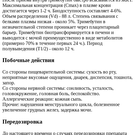
Максимальная концентрация (Сmах) в плазме крови
достигается через 1-2 ч. Биодоступность составляет 4-6%.
Объем распределения (Vd) - 88 л. Степень связывания с
белками плазмы низкая - около 5%. Тримебутин в
незначительной степени проникает через плацентарный
барьер. Тримебутин биотрансформируется в печени и
выводится с мочой преимущественно в виде метаболитов
(примерно 70% в течение первых 24 ч.). Период
полувыведения (Т1/2) - около 12 ч.
Побочные действия
Со стороны пищеварительной системы: сухость во рту,
неприятные вкусовые ощущения, диарея, диспепсия, тошнота,
запор.
Со стороны нервной системы: сонливость, усталость,
головокружение, головная боль, беспокойство.
Аллергические реакции: кожная сыпь.
Прочие: нарушения менструального цикла, болезненное
увеличение грудных желез, задержка мочи.
Передозировка
До настоящего времени о случаях передозировки препарата