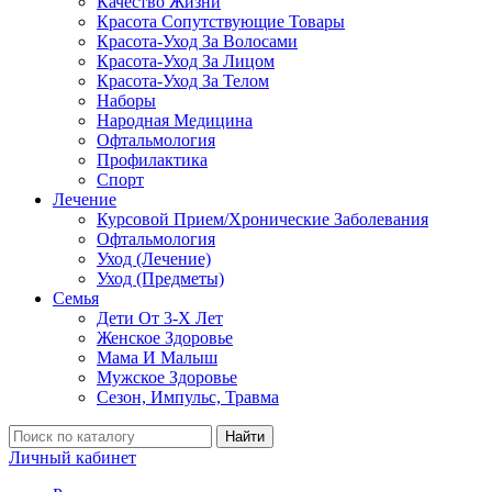
Качество Жизни
Красота Сопутствующие Товары
Красота-Уход За Волосами
Красота-Уход За Лицом
Красота-Уход За Телом
Наборы
Народная Медицина
Офтальмология
Профилактика
Спорт
Лечение
Курсовой Прием/Хронические Заболевания
Офтальмология
Уход (Лечение)
Уход (Предметы)
Семья
Дети От 3-Х Лет
Женское Здоровье
Мама И Малыш
Мужское Здоровье
Сезон, Импульс, Травма
Найти
Личный кабинет