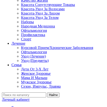
Качество Жизни
Красота Сопутствующие Товары
Красота-Уход За Волосами
Красота-Уход За Лицом
Красота-Уход За Телом
Наборы
Народная Медицина
Офтальмология
Профилактика
Спорт
Лечение
Курсовой Прием/Хронические Заболевания
Офтальмология
Уход (Лечение)
Уход (Предметы)
Семья
Дети От 3-Х Лет
Женское Здоровье
Мама И Малыш
Мужское Здоровье
Сезон, Импульс, Травма
Найти
Личный кабинет