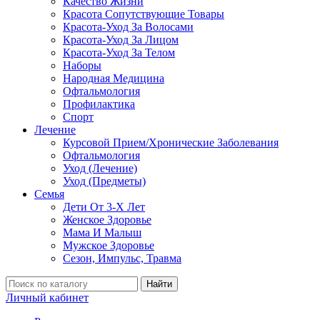
Качество Жизни
Красота Сопутствующие Товары
Красота-Уход За Волосами
Красота-Уход За Лицом
Красота-Уход За Телом
Наборы
Народная Медицина
Офтальмология
Профилактика
Спорт
Лечение
Курсовой Прием/Хронические Заболевания
Офтальмология
Уход (Лечение)
Уход (Предметы)
Семья
Дети От 3-Х Лет
Женское Здоровье
Мама И Малыш
Мужское Здоровье
Сезон, Импульс, Травма
Найти
Личный кабинет