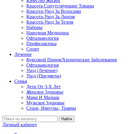
Качество Жизни
Красота Сопутствующие Товары
Красота-Уход За Волосами
Красота-Уход За Лицом
Красота-Уход За Телом
Наборы
Народная Медицина
Офтальмология
Профилактика
Спорт
Лечение
Курсовой Прием/Хронические Заболевания
Офтальмология
Уход (Лечение)
Уход (Предметы)
Семья
Дети От 3-Х Лет
Женское Здоровье
Мама И Малыш
Мужское Здоровье
Сезон, Импульс, Травма
Найти
Личный кабинет