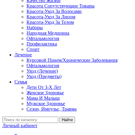
Качество Жизни
Красота Сопутствующие Товары
Красота-Уход За Волосами
Красота-Уход За Лицом
Красота-Уход За Телом
Наборы
Народная Медицина
Офтальмология
Профилактика
Спорт
Лечение
Курсовой Прием/Хронические Заболевания
Офтальмология
Уход (Лечение)
Уход (Предметы)
Семья
Дети От 3-Х Лет
Женское Здоровье
Мама И Малыш
Мужское Здоровье
Сезон, Импульс, Травма
Найти
Личный кабинет