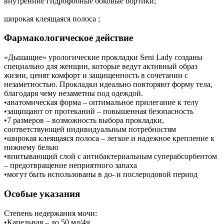
внутренние гидрофобные боковые бортики;
широкая клеящаяся полоса ;
Фармакологическое действие
«Дышащие» урологические прокладки Seni Lady созданы
специально для женщин, которые ведут активный образ
жизни, ценят комфорт и защищенность в сочетании с
незаметностью. Прокладки идеально повторяют форму тела,
благодаря чему незаметны под одеждой.
•анатомическая форма – оптимальное прилегание к телу
•защищают от протеканий – повышенная безопасность
•7 размеров – возможность выбора прокладки,
соответствующей индивидуальным потребностям
•широкая клеящаяся полоса – легкое и надежное крепление к
нижнему белью
•впитывающий слой с антибактериальным суперабсорбентом
– предотвращение неприятного запаха
•могут быть использованы в до- и послеродовой период
Особые указания
Степень недержания мочи:
•Капельная – до 50 мл/4ч.