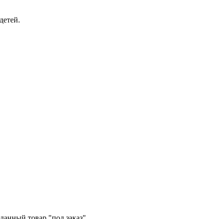
детей.
данный товар "под заказ".