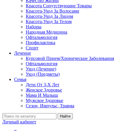
Качество Жизни
Красота Сопутствующие Товары
Красота-Уход За Волосами
Красота-Уход За Лицом
Красота-Уход За Телом
Наборы
Народная Медицина
Офтальмология
Профилактика
Спорт
Лечение
Курсовой Прием/Хронические Заболевания
Офтальмология
Уход (Лечение)
Уход (Предметы)
Семья
Дети От 3-Х Лет
Женское Здоровье
Мама И Малыш
Мужское Здоровье
Сезон, Импульс, Травма
Найти
Личный кабинет