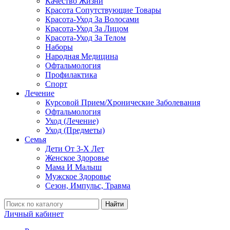
Качество Жизни
Красота Сопутствующие Товары
Красота-Уход За Волосами
Красота-Уход За Лицом
Красота-Уход За Телом
Наборы
Народная Медицина
Офтальмология
Профилактика
Спорт
Лечение
Курсовой Прием/Хронические Заболевания
Офтальмология
Уход (Лечение)
Уход (Предметы)
Семья
Дети От 3-Х Лет
Женское Здоровье
Мама И Малыш
Мужское Здоровье
Сезон, Импульс, Травма
Найти
Личный кабинет