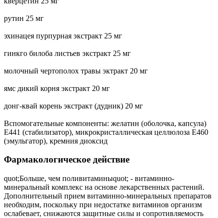
кверцетин 25 мг
рутин 25 мг
эхинацея пурпурная экстракт 25 мг
гинкго билоба листьев экстракт 25 мг
молочный чертополох травы эктракт 20 мг
ямс дикий корня экстракт 20 мг
донг-квай корень экстракт (дудник) 20 мг
Вспомогательные компоненты: желатин (оболочка, капсула)
Е441 (стабилизатор), микрокристаллическая целлюлоза Е460
(эмульгатор), кремния диоксид
Фармакологическое действие
quot;Больше, чем поливитаминыquot; - витаминно-
минеральный комплекс на основе лекарственных растений.
Дополнительный прием витаминно-минеральных препаратов
необходим, поскольку при недостатке витаминов организм
ослабевает, снижаются защитные силы и сопротивляемость