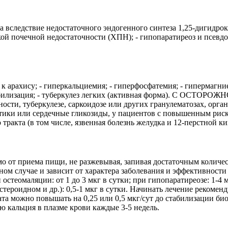
вследствие недостаточного эндогенного синтеза 1,25-дигидрокс
кой почечной недостаточности (ХПН); - гипопаратиреоз и псевд
 к арахису; - гиперкальциемия; - гиперфосфатемия; - гипермагни
ммобилизация; - туберкулез легких (активная форма). С ОСТОРО
ости, туберкулезе, саркоидозе или других гранулематозах, орга
тики или сердечные гликозиды, у пациентов с повышенным риск
акта (в том числе, язвенная болезнь желудка и 12-перстной киш
от приема пищи, не разжевывая, запивая достаточным количест
м случае и зависит от характера заболевания и эффективности те
 остеомаляции: от 1 до 3 мкг в сутки; при гипопаратиреозе: 1-4 
стероидном и др.): 0,5-1 мкг в сутки. Начинать лечение рекомен
ата можно повышать на 0,25 или 0,5 мкг/сут до стабилизации 
 кальция в плазме крови каждые 3-5 недель.