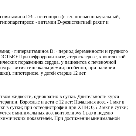
ивитамина D3: - остеопороз (в т.ч. постменопаузальный,
огипопаратиреоз; - витамин D-резистентный рахит и
емия; - гипервитаминоз D; - период беременности и грудного
ЖНОСТЬЮ: При нефроуролитиазе, атеросклерозе, хронической
нических поражениях сердца, у пациентов с печеночной
ом развития гиперкальциемии; особенно, при наличии
ки), гипотериозе, у детей старше 12 лет.
вом жидкости, однократно в сутки. Длительность курса
рапии. Взрослые и дети с 12 лет: Начальная доза - 1 мкг в
мкг в сутки; при остеодистрофии при ХПН: 0,5-2 мкг в сутки;
дуется с минимальных доз, контролируя 1 раз в неделю
биохимических показателей. При достижении минимальной