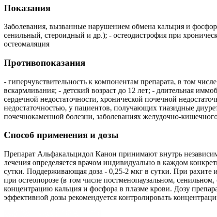
Показания
Заболевания, вызванные нарушением обмена кальция и фосфора 
сенильный, стероидный и др.); - остеодистрофия при хроничес
остеомаляция
Противопоказания
- гиперчувствительность к компонентам препарата, в том числе
вскармливания; - детский возраст до 12 лет; - длительная и
сердечной недостаточности, хронической почечной недостаточн
недостаточностью, у пациентов, получающих тиазидные диуре
почечнокаменной болезни, заболеваниях желудочно-кишечного тр
Способ применения и дозы
Препарат Альфакальцидол Канон принимают внутрь независимо 
лечения определяется врачом индивидуально в каждом конкретно
сутки. Поддерживающая доза - 0,25-2 мкг в сутки. При рахите и
при остеопорозе (в том числе постменопаузальном, сенильном, 
концентрацию кальция и фосфора в плазме крови. Дозу препар
эффективной дозы рекомендуется контролировать концентрацию