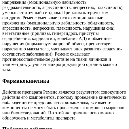
напряжения (эмоциональную лабильность,
раздражительность, агрессивность, депрессию, плаксивость),
уменьшает отечный синдром. При климактерическом
синдроме Ременс уменьшает психоэмоциональные
проявления (эмоциональную лабильность, обидчивость,
агрессивность, депрессию, плаксивость, нарушения сна),
вегетативные (приливы, гипергидроз, приступы
сердцебиения, кардиалгии, колебания АД) и обменные
нарушения (нормализует жировой обмен, препятствует
нарастанию массы тела, уменьшает риск развития сердечно-
сосудистых заболеваний). Ременс оказывает
противовоспалительное действие на ткани яичников и
эндометрий, улучшает микроциркуляцию органов малого
таза.
Фармакокинетика
Действие препарата Ременс является результатом совокупного
действия его компонентов, поэтому проведение кинетических
наблюдений не представляется возможным; все вместе
компоненты не могут быть прослежены с помощью маркеров
или биоисследований. По этой же причине невозможно
обнаружить и метаболиты препарата.