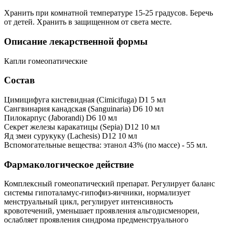
Хранить при комнатной температуре 15-25 градусов. Беречь
от детей. Хранить в защищенном от света месте.
Описание лекарственной формы
Капли гомеопатические
Состав
Цимицифуга кистевидная (Cimicifuga) D1 5 мл
Сангвинария канадская (Sanguinaria) D6 10 мл
Пилокарпус (Jaborandi) D6 10 мл
Секрет железы каракатицы (Sepia) D12 10 мл
Яд змеи сурукуку (Lachesis) D12 10 мл
Вспомогательные вещества: этанол 43% (по массе) - 55 мл.
Фармакологическое действие
Комплексный гомеопатический препарат. Регулирует баланс
системы гипоталамус-гипофиз-яичники, нормализует
менструальный цикл, регулирует интенсивность
кровотечений, уменьшает проявления альгодисменореи,
ослабляет проявления синдрома предменструального