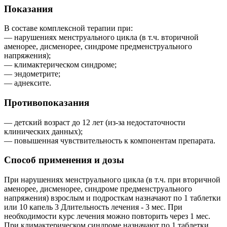
Показания
В составе комплексной терапии при:
— нарушениях менструального цикла (в т.ч. вторичной
аменорее, дисменорее, синдроме предменструального
напряжения);
— климактерическом синдроме;
— эндометрите;
— аднексите.
Противопоказания
— детский возраст до 12 лет (из-за недостаточности
клинических данных);
— повышенная чувствительность к компонентам препарата.
Способ применения и дозы
При нарушениях менструального цикла (в т.ч. при вторичной
аменорее, дисменорее, синдроме предменструального
напряжения) взрослым и подросткам назначают по 1 таблетки
или 10 капель 3 Длительность лечения - 3 мес. При
необходимости курс лечения можно повторить через 1 мес.
При климактерическом синдроме назначают по 1 таблетки