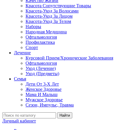
Качество Жизни
Красота Сопутствующие Товары
Красота-Уход За Волосами
Красота-Уход За Лицом
Красота-Уход За Телом
Наборы
Народная Медицина
Офтальмология
Профилактика
Спорт
Лечение
Курсовой Прием/Хронические Заболевания
Офтальмология
Уход (Лечение)
Уход (Предметы)
Семья
Дети От 3-Х Лет
Женское Здоровье
Мама И Малыш
Мужское Здоровье
Сезон, Импульс, Травма
Найти
Личный кабинет