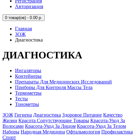
Регистрация
Авторизация
0
товар(ов) - 0.00 р.
Главная
ЗОЖ
Диагностика
ДИАГНОСТИКА
Ингаляторы
Контейнеры
Препараты Для Медицинских Исследований
Приборы Для Контроля Массы Тела
Термометры
Тесты
Тонометры
ЗОЖ
Гигиена
Диагностика
Здоровое Питание
Качество
Жизни
Красота Сопутствующие Товары
Красота-Уход За
Волосами
Красота-Уход За Лицом
Красота-Уход За Телом
Наборы
Народная Медицина
Офтальмология
Профилактика
Спорт