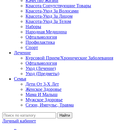
Качество Жизни
Красота Сопутствующие Товары
Красота-Уход За Волосами
Красота-Уход За Лицом
Красота-Уход За Телом
Наборы
Народная Медицина
Офтальмология
Профилактика
Спорт
Лечение
Курсовой Прием/Хронические Заболевания
Офтальмология
Уход (Лечение)
Уход (Предметы)
Семья
Дети От 3-Х Лет
Женское Здоровье
Мама И Малыш
Мужское Здоровье
Сезон, Импульс, Травма
Найти
Личный кабинет